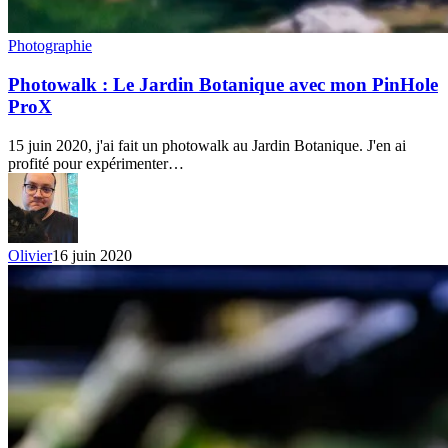
Photowalk
Photographie
:
Le
Photowalk : Le Jardin Botanique avec mon PinHole
Jardin
ProX
Botanique
avec
15 juin 2020, j'ai fait un photowalk au Jardin Botanique. J'en ai
mon
profité pour expérimenter…
PinHole
ProX
Olivier
16 juin 2020