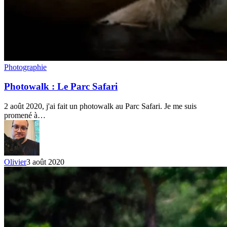
Photowalk
Photographie
:
Le
Photowalk : Le Parc Safari
Parc
Safari
2 août 2020, j'ai fait un photowalk au Parc Safari. Je me suis
promené à…
Olivier
3 août 2020