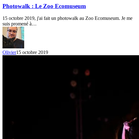
Le
Photowalk : Le Zoo Ecomuseum
Zoo
Ecomuseum
15 octobre 2019, j'ai fait un photowalk au Zoo Ecomuseum. Je me
suis promené à…
Olivier
15 octobre 2019