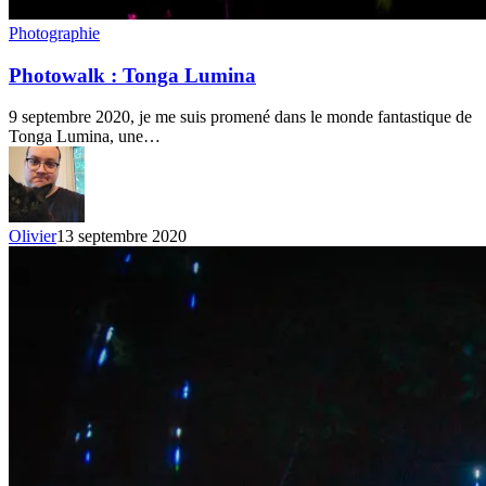
Photowalk
Photographie
:
Tonga
Photowalk : Tonga Lumina
Lumina
9 septembre 2020, je me suis promené dans le monde fantastique de
Tonga Lumina, une…
Olivier
13 septembre 2020