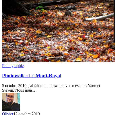
Photowalk
Photographie
:
Le
Photowalk : Le Mont-Royal
Mont-
Royal
5 octobre 2019, j'ai fait un photowalk avec mes amis Yann et
Steven. Nous nous…
Olivier
12 octobre 2019