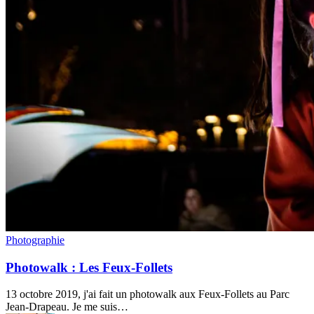
Photowalk
Photographie
:
Les
Photowalk : Les Feux-Follets
Feux-
Follets
13 octobre 2019, j'ai fait un photowalk aux Feux-Follets au Parc
Jean-Drapeau. Je me suis…