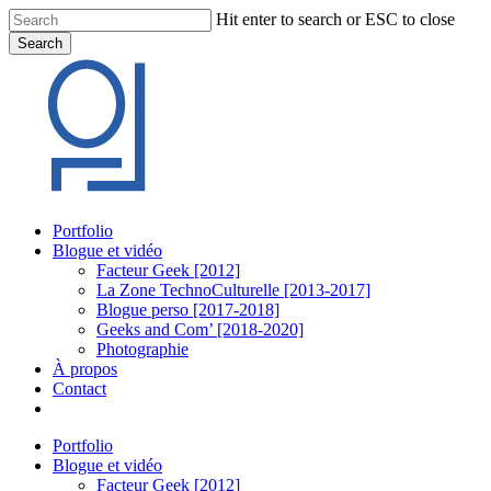
Skip
Hit enter to search or ESC to close
to
Search
main
Close
content
Search
Menu
Portfolio
Blogue et vidéo
Facteur Geek [2012]
La Zone TechnoCulturelle [2013-2017]
Blogue perso [2017-2018]
Geeks and Com’ [2018-2020]
Photographie
À propos
Contact
twitter
linkedin
youtube
instagram
Portfolio
Blogue et vidéo
Facteur Geek [2012]