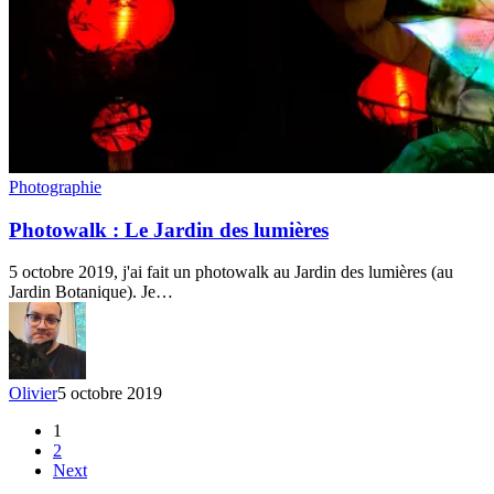
Photowalk
Photographie
:
Le
Photowalk : Le Jardin des lumières
Jardin
des
5 octobre 2019, j'ai fait un photowalk au Jardin des lumières (au
lumières
Jardin Botanique). Je…
Olivier
5 octobre 2019
1
2
Next