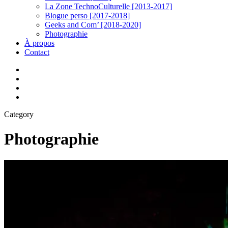
La Zone TechnoCulturelle [2013-2017]
Blogue perso [2017-2018]
Geeks and Com’ [2018-2020]
Photographie
À propos
Contact
twitter
linkedin
youtube
instagram
Category
Photographie