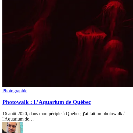
Photowalk
Photographie
:
L’Aquarium
Photowalk : L’Aquarium de Québec
de
Québec
16 août 2020, dans mon périple à Québec, j'ai fait un photowalk à
l'Aquarium de…