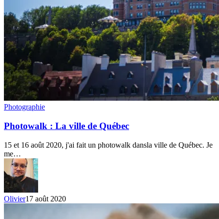
Photowalk
Photographie
:
La
Photowalk : La ville de Québec
ville
de
15 et 16 août 2020, j'ai fait un photowalk dansla ville de Québec. Je
Québec
me…
Olivier
17 août 2020