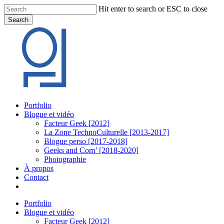
Skip
Hit enter to search or ESC to close
to
Search
main
Close
content
Search
Menu
Portfolio
Blogue et vidéo
Facteur Geek [2012]
La Zone TechnoCulturelle [2013-2017]
Blogue perso [2017-2018]
Geeks and Com’ [2018-2020]
Photographie
À propos
Contact
twitter
linkedin
youtube
instagram
Portfolio
Blogue et vidéo
Facteur Geek [2012]