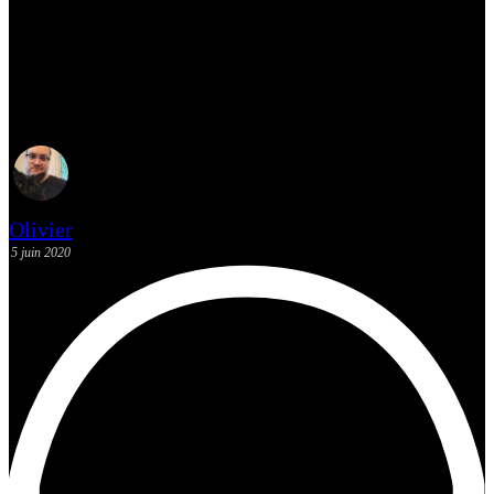
Le Backlog des Geeks :
RemiLore — Lost Girl in the
Lands of Lore (Test)
Olivier
5 juin 2020