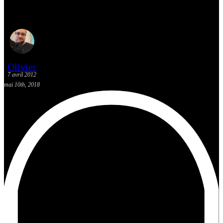
[Critique BD] Locke and Key
Olivier
7 avril 2012
mai 10th, 2018