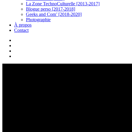
La Zone TechnoCulturelle [2013-2017]
Blogue perso [2017-2018]
Geeks and Com’ [2018-2020]
Photographie
À propos
Contact
twitter
linkedin
youtube
instagram