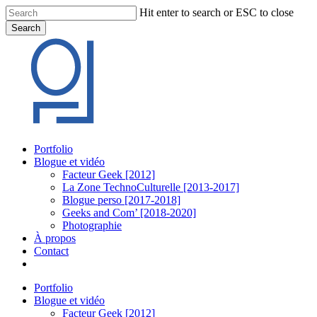
Skip
Hit enter to search or ESC to close
to
Search
main
Close
content
Search
Menu
Portfolio
Blogue et vidéo
Facteur Geek [2012]
La Zone TechnoCulturelle [2013-2017]
Blogue perso [2017-2018]
Geeks and Com’ [2018-2020]
Photographie
À propos
Contact
twitter
linkedin
youtube
instagram
Portfolio
Blogue et vidéo
Facteur Geek [2012]