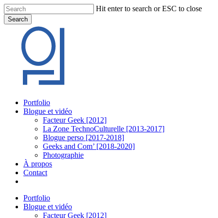
Skip
Hit enter to search or ESC to close
to
Search
main
Close
content
Search
Menu
Portfolio
Blogue et vidéo
Facteur Geek [2012]
La Zone TechnoCulturelle [2013-2017]
Blogue perso [2017-2018]
Geeks and Com’ [2018-2020]
Photographie
À propos
Contact
twitter
linkedin
youtube
instagram
Portfolio
Blogue et vidéo
Facteur Geek [2012]