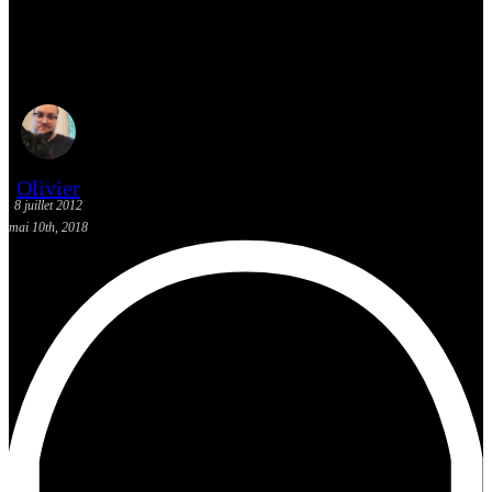
[Critique App] Comics par
Comixology
Olivier
8 juillet 2012
mai 10th, 2018