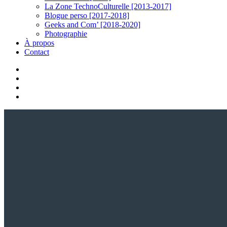
La Zone TechnoCulturelle [2013-2017]
Blogue perso [2017-2018]
Geeks and Com’ [2018-2020]
Photographie
À propos
Contact
twitter
linkedin
youtube
instagram