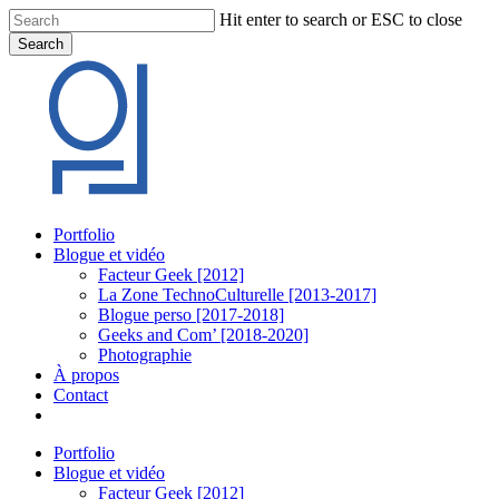
Skip
Hit enter to search or ESC to close
to
Search
main
Close
content
Search
Menu
Portfolio
Blogue et vidéo
Facteur Geek [2012]
La Zone TechnoCulturelle [2013-2017]
Blogue perso [2017-2018]
Geeks and Com’ [2018-2020]
Photographie
À propos
Contact
twitter
linkedin
youtube
instagram
Portfolio
Blogue et vidéo
Facteur Geek [2012]