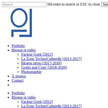
Skip
Hit enter to search or ESC to close
Sea
to
Close
main
Search
content
Menu
Portfolio
Blogue et vidéo
Facteur Geek [2012]
La Zone TechnoCulturelle [2013-2017]
Blogue perso [2017-2018]
Geeks and Com’ [2018-2020]
Photographie
À propos
Contact
twitter
linkedin
youtube
instagram
Portfolio
Blogue et vidéo
Facteur Geek [2012]
La Zone TechnoCulturelle [2013-2017]