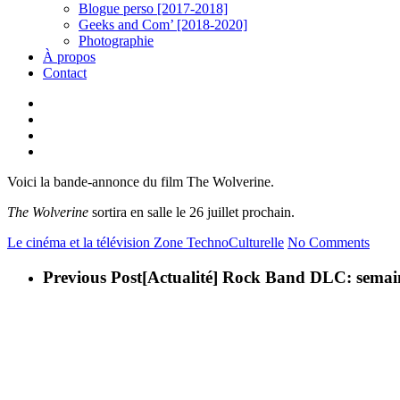
Blogue perso [2017-2018]
Geeks and Com’ [2018-2020]
Photographie
À propos
Contact
twitter
linkedin
youtube
instagram
Voici la bande-annonce du film The Wolverine.
The Wolverine
sortira en salle le 26 juillet prochain.
Le cinéma et la télévision
Zone TechnoCulturelle
No Comments
Previous Post
[Actualité] Rock Band DLC: semain