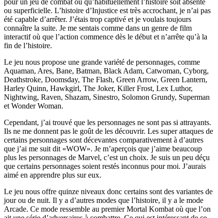
pour un jeu de combat où qu’habituellement l’histoire soit absente
ou superficielle. L’histoire d’Injustice est très accrochant, je n’ai pas
été capable d’arrêter. J’étais trop captivé et je voulais toujours
connaître la suite. Je me sentais comme dans un genre de film
interactif où que l’action commence dès le début et n’arrête qu’à la
fin de l’histoire.
Le jeu nous propose une grande variété de personnages, comme
Aquaman, Ares, Bane, Batman, Black Adam, Catwoman, Cyborg,
Deathstroke, Doomsday, The Flash, Green Arrow, Green Lantern,
Harley Quinn, Hawkgirl, The Joker, Killer Frost, Lex Luthor,
Nightwing, Raven, Shazam, Sinestro, Solomon Grundy, Superman
et Wonder Woman.
Cependant, j’ai trouvé que les personnages ne sont pas si attrayants.
Ils ne me donnent pas le goût de les découvrir. Les super attaques de
certains personnages sont décevantes comparativement à d’autres
que j’ai me suit dit «WOW». Je m’aperçois que j’aime beaucoup
plus les personnages de Marvel, c’est un choix. Je suis un peu déçu
que certains personnages soient restés inconnus pour moi. J’aurais
aimé en apprendre plus sur eux.
Le jeu nous offre quinze niveaux donc certains sont des variantes de
jour ou de nuit. Il y a d’autres modes que l’histoire, il y a le mode
Arcade. Ce mode ressemble au premier Mortal Kombat où que l’on
ait une série d’adversaires à combattre. Ce qui est intéressant de ce