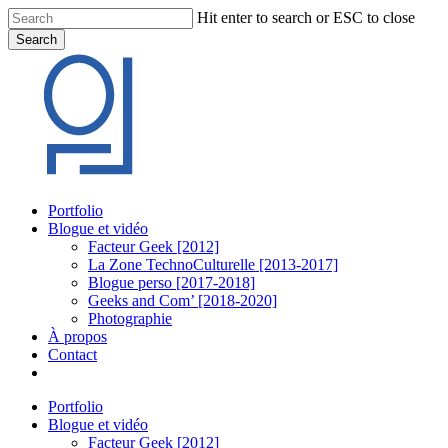
Skip
Hit enter to search or ESC to close
to
Search
main
Close
content
Search
Menu
Portfolio
Blogue et vidéo
Facteur Geek [2012]
La Zone TechnoCulturelle [2013-2017]
Blogue perso [2017-2018]
Geeks and Com’ [2018-2020]
Photographie
À propos
Contact
twitter
linkedin
youtube
instagram
Portfolio
Blogue et vidéo
Facteur Geek [2012]