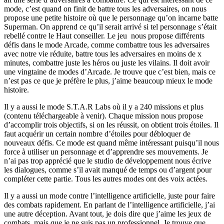
mode, c’est quand on finit de battre tous les adversaires, on nous
propose une petite histoire où que le personnage qu’on incarne batte
Superman. On apprend ce qu’il serait arrivé si tel personnage s’était
rebellé contre le Haut conseiller. Le jeu nous propose différents
défis dans le mode Arcade, comme combattre tous les adversaires
avec notre vie réduite, battre tous les adversaires en moins de x
minutes, combattre juste les héros ou juste les vilains. Il doit avoir
une vingtaine de modes d’Arcade. Je trouve que c’est bien, mais ce
n’est pas ce que je préfère le plus, j’aime beaucoup mieux le mode
histoire.
Il y a aussi le mode S.T.A.R Labs où il y a 240 missions et plus
(contenu téléchargeable à venir). Chaque mission nous propose
d’accomplir trois objectifs, si on les réussit, on obtient trois étoiles. Il
faut acquérir un certain nombre d’étoiles pour débloquer de
nouveaux défis. Ce mode est quand même intéressant puisqu’il nous
force à utiliser un personnage et d’apprendre ses mouvements. Je
n’ai pas trop apprécié que le studio de développement nous écrive
les dialogues, comme s’il avait manqué de temps ou d’argent pour
compléter cette partie. Tous les autres modes ont des voix actées.
Il y a aussi un mode contre l’intelligence artificielle, juste pour faire
des combats rapidement. En parlant de l’intelligence artificielle, j’ai
une autre déception. Avant tout, je dois dire que j’aime les jeux de
combats, mais que je ne suis pas un professionnel. Je trouve que