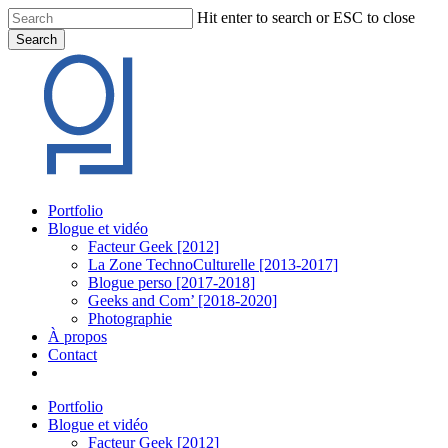
Skip
Hit enter to search or ESC to close
to
Search
main
Close
content
Search
Menu
Portfolio
Blogue et vidéo
Facteur Geek [2012]
La Zone TechnoCulturelle [2013-2017]
Blogue perso [2017-2018]
Geeks and Com’ [2018-2020]
Photographie
À propos
Contact
twitter
linkedin
youtube
instagram
Portfolio
Blogue et vidéo
Facteur Geek [2012]