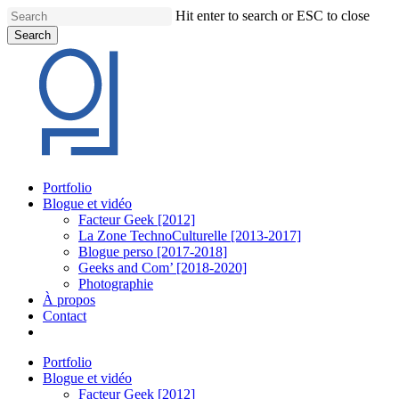
Skip
Hit enter to search or ESC to close
to
Search
main
Close
content
Search
Menu
Portfolio
Blogue et vidéo
Facteur Geek [2012]
La Zone TechnoCulturelle [2013-2017]
Blogue perso [2017-2018]
Geeks and Com’ [2018-2020]
Photographie
À propos
Contact
twitter
linkedin
youtube
instagram
Portfolio
Blogue et vidéo
Facteur Geek [2012]