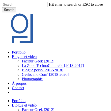
Skip
Hit enter to search or ESC to close
to
Search
main
Close
content
Search
Menu
Portfolio
Blogue et vidéo
Facteur Geek [2012]
La Zone TechnoCulturelle [2013-2017]
Blogue perso [2017-2018]
Geeks and Com’ [2018-2020]
Photographie
À propos
Contact
twitter
linkedin
youtube
instagram
Portfolio
Blogue et vidéo
Facteur Geek [2012]