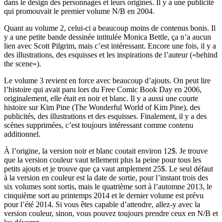
dans le design des personnages et leurs origines. Il y a une publicité
qui promouvait le premier volume N/B en 2004.
Quant au volume 2, celui-ci a beaucoup moins de contenus bonis. Il
y a une petite bande dessinée intitulée Monica Bettle, ça n’a aucun
lien avec Scott Pilgrim, mais c’est intéressant. Encore une fois, il y a
des illustrations, des esquisses et les inspirations de l’auteur («behind
the scene»).
Le volume 3 revient en force avec beaucoup d’ajouts. On peut lire
l’histoire qui avait paru lors du Free Comic Book Day en 2006,
originalement, elle était en noir et blanc. Il y a aussi une courte
histoire sur Kim Pine (The Wonderful World of Kim Pine), des
publicités, des illustrations et des esquisses. Finalement, il y a des
scènes supprimées, c’est toujours intéressant comme contenu
additionnel.
À l’origine, la version noir et blanc coutait environ 12$. Je trouve
que la version couleur vaut tellement plus la peine pour tous les
petits ajouts et je trouve que ça vaut amplement 25$. Le seul défaut
à la version en couleur est la date de sortie, pour l’instant trois des
six volumes sont sortis, mais le quatrième sort à l’automne 2013, le
cinquième sort au printemps 2014 et le dernier volume est prévu
pour l’été 2014. Si vous êtes capable d’attendre, allez-y avec la
version couleur, sinon, vous pouvez toujours prendre ceux en N/B et