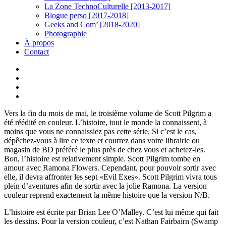
La Zone TechnoCulturelle [2013-2017]
Blogue perso [2017-2018]
Geeks and Com’ [2018-2020]
Photographie
À propos
Contact
twitter
linkedin
youtube
instagram
Vers la fin du mois de mai, le troisième volume de Scott Pilgrim a
été réédité en couleur. L’histoire, tout le monde la connaissent, à
moins que vous ne connaissiez pas cette série. Si c’est le cas,
dépêchez-vous à lire ce texte et courrez dans votre librairie ou
magasin de BD préféré le plus près de chez vous et achetez-les.
Bon, l’histoire est relativement simple. Scott Pilgrim tombe en
amour avec Ramona Flowers. Cependant, pour pouvoir sortir avec
elle, il devra affronter les sept «Evil Exes». Scott Pilgrim vivra tous
plein d’aventures afin de sortir avec la jolie Ramona. La version
couleur reprend exactement la même histoire que la version N/B.
L’histoire est écrite par Brian Lee O’Malley. C’est lui même qui fait
les dessins. Pour la version couleur, c’est Nathan Fairbairn (Swamp