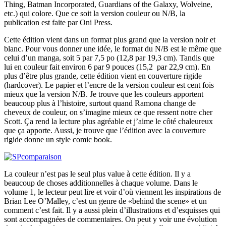
Thing, Batman Incorporated, Guardians of the Galaxy, Wolveine,
etc.) qui colore. Que ce soit la version couleur ou N/B, la
publication est faite par Oni Press.
Cette édition vient dans un format plus grand que la version noir et
blanc. Pour vous donner une idée, le format du N/B est le même que
celui d’un manga, soit 5 par 7,5 po (12,8 par 19,3 cm). Tandis que
lui en couleur fait environ 6 par 9 pouces (15,2 par 22,9 cm). En
plus d’être plus grande, cette édition vient en couverture rigide
(hardcover). Le papier et l’encre de la version couleur est cent fois
mieux que la version N/B. Je trouve que les couleurs apportent
beaucoup plus à l’histoire, surtout quand Ramona change de
cheveux de couleur, on s’imagine mieux ce que ressent notre cher
Scott. Ça rend la lecture plus agréable et j’aime le côté chaleureux
que ça apporte. Aussi, je trouve que l’édition avec la couverture
rigide donne un style comic book.
La couleur n’est pas le seul plus value à cette édition. Il y a
beaucoup de choses additionnelles à chaque volume. Dans le
volume 1, le lecteur peut lire et voir d’où viennent les inspirations de
Brian Lee O’Malley, c’est un genre de «behind the scene» et un
comment c’est fait. Il y a aussi plein d’illustrations et d’esquisses qui
sont accompagnées de commentaires. On peut y voir une évolution