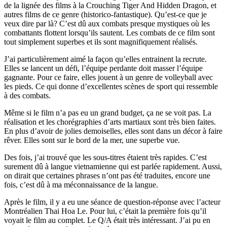
de la lignée des films à la Crouching Tiger And Hidden Dragon, et
autres films de ce genre (historico-fantastique). Qu’est-ce que je
veux dire par là? C’est dû aux combats presque mystiques où les
combattants flottent lorsqu’ils sautent. Les combats de ce film sont
tout simplement superbes et ils sont magnifiquement réalisés.
J’ai particulièrement aimé la façon qu’elles entrainent la recrute.
Elles se lancent un défi, l’équipe perdante doit masser l’équipe
gagnante. Pour ce faire, elles jouent à un genre de volleyball avec
les pieds. Ce qui donne d’excellentes scènes de sport qui ressemble
à des combats.
Même si le film n’a pas eu un grand budget, ça ne se voit pas. La
réalisation et les chorégraphies d’arts martiaux sont très bien faites.
En plus d’avoir de jolies demoiselles, elles sont dans un décor à faire
rêver. Elles sont sur le bord de la mer, une superbe vue.
Des fois, j’ai trouvé que les sous-titres étaient très rapides. C’est
surement dû à langue vietnamienne qui est parlée rapidement. Aussi,
on dirait que certaines phrases n’ont pas été traduites, encore une
fois, c’est dû à ma méconnaissance de la langue.
Après le film, il y a eu une séance de question-réponse avec l’acteur
Montréalien Thai Hoa Le. Pour lui, c’était la première fois qu’il
voyait le film au complet. Le Q/A était très intéressant. J’ai pu en