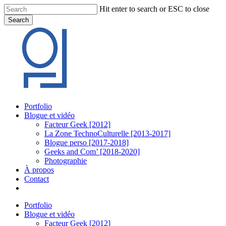
Skip
Hit enter to search or ESC to close
to
Search
main
Close
content
Search
Menu
Portfolio
Blogue et vidéo
Facteur Geek [2012]
La Zone TechnoCulturelle [2013-2017]
Blogue perso [2017-2018]
Geeks and Com’ [2018-2020]
Photographie
À propos
Contact
twitter
linkedin
youtube
instagram
Portfolio
Blogue et vidéo
Facteur Geek [2012]