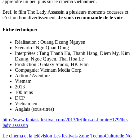
apprendre un peu plus sur le cinéma vietnamien.
Bref, le film The Lady Assassin a plusieurs moments cocasses et
c’est un bon divertissement.
Je vous recommande de le voir
.
Fiche technique:
Réalisation : Quang Dzung Nguyen
Scénario : Ngo Quan Dung
Interprètes : Tang Thanh Ha, Thanh Hang, Diem My, Kim
Dzung, Ngoc Quyen, Thai Hoa Le
Production : Galaxy Studio, HK Film
Compagnie: Vietnam Media Corp.
Action / Aventure
Vietnam
2013
100 mins
DCP
Vietnamien
Anglais (sous-titres)
http://www.fantasiafestival.com/2013/fr/films-et-horaire/179/the-
lady-assassin
Le cinéma et la télévision
Les festivals
Zone TechnoCulturelle
No