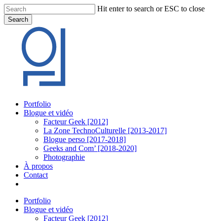
Skip
Hit enter to search or ESC to close
to
Search
main
Close
content
Search
Menu
Portfolio
Blogue et vidéo
Facteur Geek [2012]
La Zone TechnoCulturelle [2013-2017]
Blogue perso [2017-2018]
Geeks and Com’ [2018-2020]
Photographie
À propos
Contact
twitter
linkedin
youtube
instagram
Portfolio
Blogue et vidéo
Facteur Geek [2012]