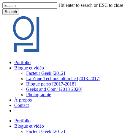
Skip
Hit enter to search or ESC to close
to
Search
main
Close
content
Search
Menu
Portfolio
Blogue et vidéo
Facteur Geek [2012]
La Zone TechnoCulturelle [2013-2017]
Blogue perso [2017-2018]
Geeks and Com’ [2018-2020]
Photographie
À propos
Contact
twitter
linkedin
youtube
instagram
Portfolio
Blogue et vidéo
Facteur Geek [2012]