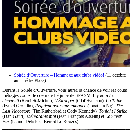
Soirée d’Ouverture – Hommage aux clubs vidéo!
(11 octobre
au Théâtre Plaza)
Durant la Soirée d’Ouverture, vous aurez la chance de voir les couts
métrages coups de coeur de l’équipe de SPASM. Il y aura
Le
chevreuil
(Rémi St-Michel),
L’Étranger
(Olaf Svenson),
La Table
(Izabel Grondin),
Requiem pour une romance
(Jonathan Ng),
The
Last Videostore
(Tim Rutherford et Cody Kennedy),
Tonight I Strike
(Dan Gaud),
Mémorable moi
(Jean-François Asselin) et
Le Silver
Fox
(Daniel Delisle et Benoit Le Rouzes).