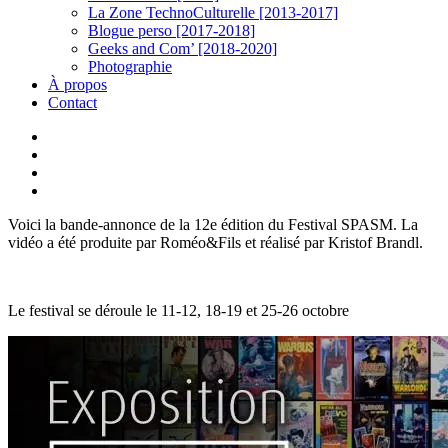
La Zone TechnoCulturelle [2013-2017]
Blogue perso [2017-2018]
Geeks and Com’ [2018-2020]
Photographie
À propos
Contact
twitter
linkedin
youtube
instagram
Voici la bande-annonce de la 12e édition du Festival SPASM. La
vidéo a été produite par Roméo&Fils et réalisé par Kristof Brandl.
Le festival se déroule le 11-12, 18-19 et 25-26 octobre