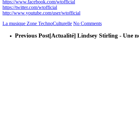
https://www.facebook.com/wtofficial
https://twitter.com/wtofficial
http://www.youtube.com/user/wtofficial
La musique
Zone TechnoCulturelle
No Comments
Previous Post
[Actualité] Lindsey Stirling - Une 