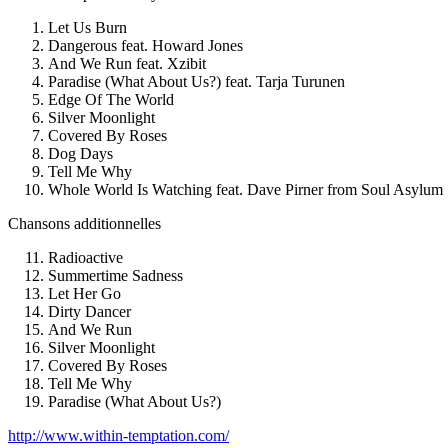
Let Us Burn
Dangerous feat. Howard Jones
And We Run feat. Xzibit
Paradise (What About Us?) feat. Tarja Turunen
Edge Of The World
Silver Moonlight
Covered By Roses
Dog Days
Tell Me Why
Whole World Is Watching feat. Dave Pirner from Soul Asylum
Chansons additionnelles
Radioactive
Summertime Sadness
Let Her Go
Dirty Dancer
And We Run
Silver Moonlight
Covered By Roses
Tell Me Why
Paradise (What About Us?)
http://www.within-temptation.com/