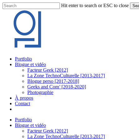
Skip
Hit enter to search or ESC to close
Sea
to
Close
main
Search
content
Menu
Portfolio
Blogue et vidéo
Facteur Geek [2012]
La Zone TechnoCulturelle [2013-2017]
Blogue perso [2017-2018]
Geeks and Com’ [2018-2020]
Photographie
À propos
Contact
twitter
linkedin
youtube
instagram
Portfolio
Blogue et vidéo
Facteur Geek [2012]
La Zone TechnoCulturelle [2013-2017]