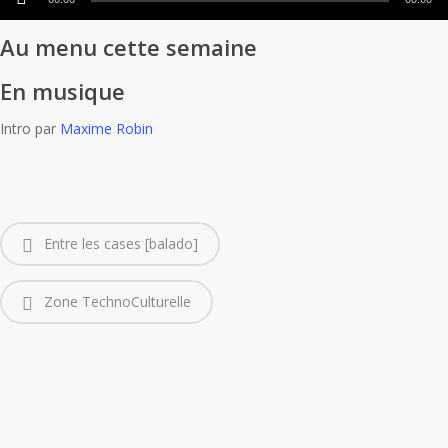
audio
Au menu cette semaine
En musique
Intro par
Maxime Robin
Entre les cases [balado]
Zone TechnoCulturelle