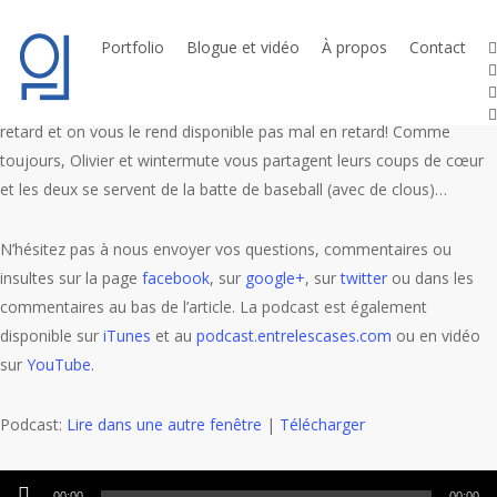
Skip
to
t
Portfolio
Blogue et vidéo
À propos
Contact
l
main
y
content
Ce 26e épisode est synonyme de retard! Nous l’avons enregistré en
i
retard et on vous le rend disponible pas mal en retard! Comme
toujours, Olivier et wintermute vous partagent leurs coups de cœur
et les deux se servent de la batte de baseball (avec de clous)…
N’hésitez pas à nous envoyer vos questions, commentaires ou
insultes sur la page
facebook
, sur
google+
, sur
twitter
ou dans les
commentaires au bas de l’article. La podcast est également
disponible sur
iTunes
et au
podcast.entrelescases.com
ou en vidéo
sur
YouTube
.
Podcast:
Lire dans une autre fenêtre
|
Télécharger
Lecteur
00:00
00:00