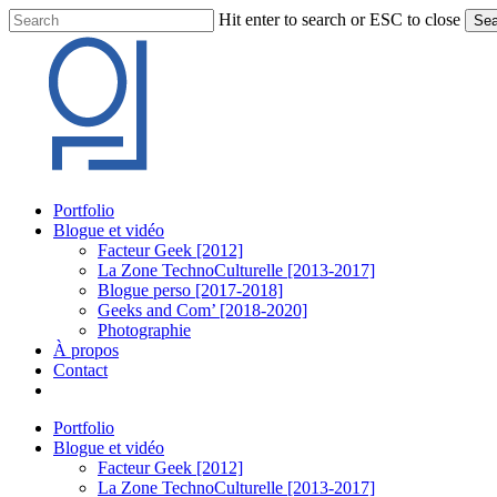
Skip
Hit enter to search or ESC to close
Sea
to
Close
main
Search
content
Menu
Portfolio
Blogue et vidéo
Facteur Geek [2012]
La Zone TechnoCulturelle [2013-2017]
Blogue perso [2017-2018]
Geeks and Com’ [2018-2020]
Photographie
À propos
Contact
twitter
linkedin
youtube
instagram
Portfolio
Blogue et vidéo
Facteur Geek [2012]
La Zone TechnoCulturelle [2013-2017]