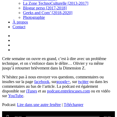
La Zone TechnoCulturelle [2013-2017]
Blogue perso [2017-2018]
Geeks and Com’ [2018-2020]
Photographie
À propos
Contact
twitter
linkedin
youtube
instagram
Cette semaine on ouvre en grand, c’est à dire avec un problème
technique, et on s’enfonce dans le délire… Olivier y va même
jusqu’à retourner brièvement dans la Dimension Z.
N’hésitez pas à nous envoyer vos questions, commentaires ou
insultes sur la page
facebook
, sur
google+
, sur
twitter
ou dans les
commentaires au bas de l’article. La podcast est également
disponible sur
iTunes
et au
podcast.entrelescases.com
ou en vidéo
sur
YouTube
.
Podcast:
Lire dans une autre fenêtre
|
Télécharger
Lecteur