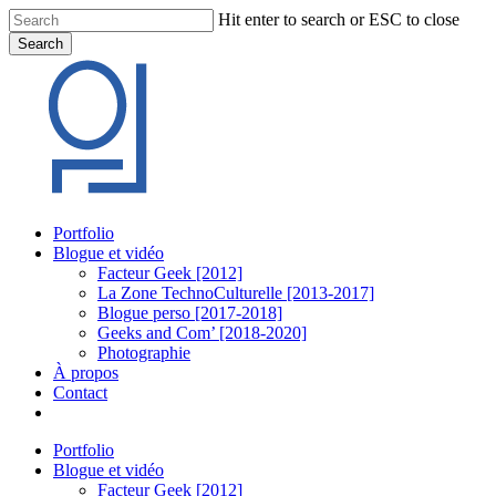
Skip
Hit enter to search or ESC to close
to
Search
main
Close
content
Search
Menu
Portfolio
Blogue et vidéo
Facteur Geek [2012]
La Zone TechnoCulturelle [2013-2017]
Blogue perso [2017-2018]
Geeks and Com’ [2018-2020]
Photographie
À propos
Contact
twitter
linkedin
youtube
instagram
Portfolio
Blogue et vidéo
Facteur Geek [2012]