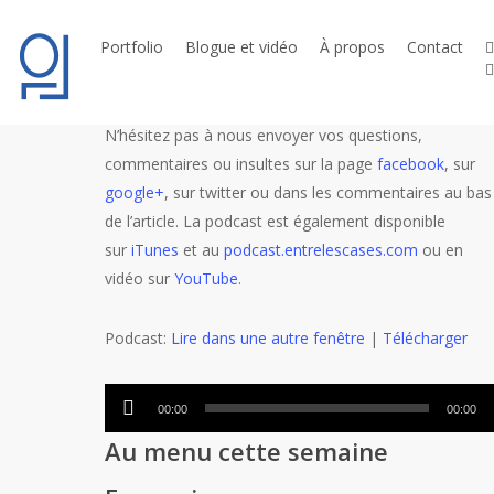
Skip
Cette semaine Yannick fait son coming-out,
to
t
Portfolio
wintermute explique son mal de poignet et Olivier
Blogue et vidéo
À propos
Contact
l
main
parle du E3… Et la BD là-dedans?
content
N’hésitez pas à nous envoyer vos questions,
commentaires ou insultes sur la page
facebook
, sur
google+
, sur twitter ou dans les commentaires au bas
de l’article. La podcast est également disponible
sur
iTunes
et au
podcast.entrelescases.com
ou en
vidéo sur
YouTube
.
Podcast:
Lire dans une autre fenêtre
|
Télécharger
Lecteur
00:00
00:00
audio
Au menu cette semaine