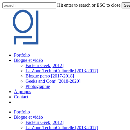
Skip
Hit enter to search or ESC to close
Sea
to
Close
main
Search
content
Menu
Portfolio
Blogue et vidéo
Facteur Geek [2012]
La Zone TechnoCulturelle [2013-2017]
Blogue perso [2017-2018]
Geeks and Com’ [2018-2020]
Photographie
À propos
Contact
twitter
linkedin
youtube
instagram
Portfolio
Blogue et vidéo
Facteur Geek [2012]
La Zone TechnoCulturelle [2013-2017]