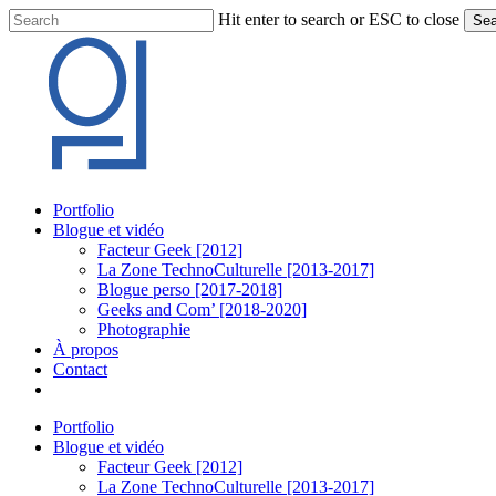
Skip
Hit enter to search or ESC to close
Sea
to
Close
main
Search
content
Menu
Portfolio
Blogue et vidéo
Facteur Geek [2012]
La Zone TechnoCulturelle [2013-2017]
Blogue perso [2017-2018]
Geeks and Com’ [2018-2020]
Photographie
À propos
Contact
twitter
linkedin
youtube
instagram
Portfolio
Blogue et vidéo
Facteur Geek [2012]
La Zone TechnoCulturelle [2013-2017]