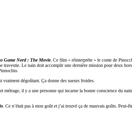
eo Game Nerd : The Movie
. Ce film « réinterprète » le conte de Pinoc
e travestie. Le nain doit accomplir une dernière mission pour deux hors-l
Pinnochio.
est vraiment dégoûtant. Ça donne des sueurs froides.
urt métrage, il y a une personne qui incarne la bonne conscience du nain q
io
. Ce n’était pas à mon goût et j’ai trouvé ça de mauvais goûts. Peut-êtr