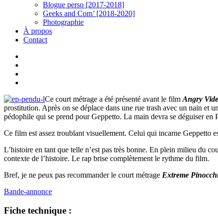
Blogue perso [2017-2018]
Geeks and Com’ [2018-2020]
Photographie
À propos
Contact
twitter
linkedin
youtube
instagram
Ce court métrage a été présenté avant le film
Angry Vid
prostitution. Après on se déplace dans une rue trash avec un nain et un
pédophile qui se prend pour Geppetto. La main devra se déguiser en 
Ce film est assez troublant visuellement. Celui qui incarne Geppetto 
L’histoire en tant que telle n’est pas très bonne. En plein milieu du co
contexte de l’histoire. Le rap brise complètement le rythme du film.
Bref, je ne peux pas recommander le court métrage
Extreme Pinocch
Bande-annonce
Fiche technique :