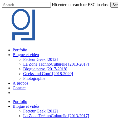
Skip
Hit enter to search or ESC to close
Sea
to
Close
main
Search
content
Menu
Portfolio
Blogue et vidéo
Facteur Geek [2012]
La Zone TechnoCulturelle [2013-2017]
Blogue perso [2017-2018]
Geeks and Com’ [2018-2020]
Photographie
À propos
Contact
twitter
linkedin
youtube
instagram
Portfolio
Blogue et vidéo
Facteur Geek [2012]
La Zone TechnoCulturelle [2013-2017]