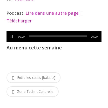
Podcast:
Lire dans une autre page
|
Télécharger
Lecteur
00:00
00:00
audio
Au menu cette semaine
Entre les cases [balado]
Zone TechnoCulturelle