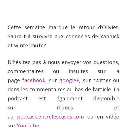
Menu
Skip
to
main
Cette semaine marque le retour d’Olivier.
content
Saura-t-il survivre aux conneries de Yannick
et wintermute?
N’hésitez pas à nous envoyer vos questions,
commentaires ou insultes sur la
page
facebook
, sur
google+
, sur twitter ou
dans les commentaires au bas de l’article. La
podcast est également disponible
sur
iTunes
et
au
podcast.entrelescases.com
ou en vidéo
sur
YouTube
.