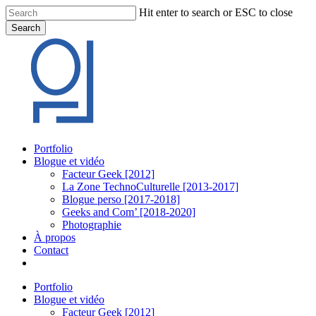
Skip
Hit enter to search or ESC to close
to
Search
main
Close
content
Search
Menu
Portfolio
Blogue et vidéo
Facteur Geek [2012]
La Zone TechnoCulturelle [2013-2017]
Blogue perso [2017-2018]
Geeks and Com’ [2018-2020]
Photographie
À propos
Contact
twitter
linkedin
youtube
instagram
Portfolio
Blogue et vidéo
Facteur Geek [2012]