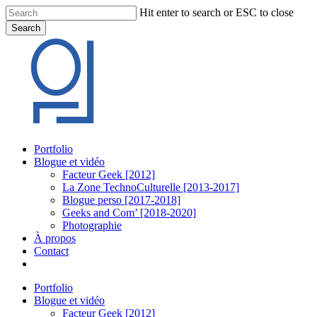
Skip
Hit enter to search or ESC to close
to
Search
main
Close
content
Search
Menu
Portfolio
Blogue et vidéo
Facteur Geek [2012]
La Zone TechnoCulturelle [2013-2017]
Blogue perso [2017-2018]
Geeks and Com’ [2018-2020]
Photographie
À propos
Contact
twitter
linkedin
youtube
instagram
Portfolio
Blogue et vidéo
Facteur Geek [2012]