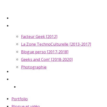
Skip
to
Menu
Portfolio
main
Blogue et vidéo
content
Facteur Geek [2012]
La Zone TechnoCulturelle [2013-2017]
Blogue perso [2017-2018]
Geeks and Com’ [2018-2020]
Photographie
À propos
Contact
twitter
linkedin
youtube
instagram
Portfolio
Blogue et vidéo