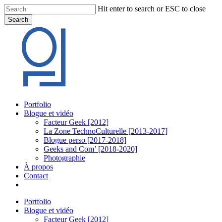
Skip
Hit enter to search or ESC to close
to
Search
main
Close
content
Search
Menu
Portfolio
Blogue et vidéo
Facteur Geek [2012]
La Zone TechnoCulturelle [2013-2017]
Blogue perso [2017-2018]
Geeks and Com’ [2018-2020]
Photographie
À propos
Contact
twitter
linkedin
youtube
instagram
Portfolio
Blogue et vidéo
Facteur Geek [2012]