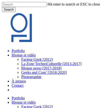
Skip
Hit enter to search or ESC to close
to
Search
main
Close
content
Search
Menu
Portfolio
Blogue et vidéo
Facteur Geek [2012]
La Zone TechnoCulturelle [2013-2017]
Blogue perso [2017-2018]
Geeks and Com’ [2018-2020]
Photographie
À propos
Contact
twitter
linkedin
youtube
instagram
Portfolio
Blogue et vidéo
Facteur Geek [2012]