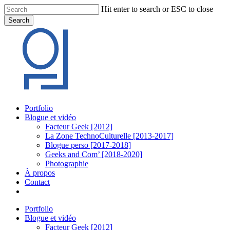
Skip
Hit enter to search or ESC to close
to
Search
main
Close
content
Search
Menu
Portfolio
Blogue et vidéo
Facteur Geek [2012]
La Zone TechnoCulturelle [2013-2017]
Blogue perso [2017-2018]
Geeks and Com’ [2018-2020]
Photographie
À propos
Contact
twitter
linkedin
youtube
instagram
Portfolio
Blogue et vidéo
Facteur Geek [2012]