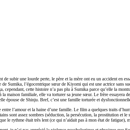
nt de subir une lourde perte, le père et la mère ont eu un accident en ess
ite de Sumika, l’égocentrique sœur de Kiyomi qui est une actrice sans su
ga, cependant, cette histoire n’a pas plu à Sumika parce qu’elle la mo
 à la maison familiale, elle va torturer sa jeune sœur. Le frère essayera d
 épouse de Shinju. Bref, c’est une famille torturée et dysfonctionnelle.
 entre l’amour et la haine d’une famille. Le film a quelques traits d’hum
ins sont assez sombres (séduction, la persécution, la prostitution et le 
que le rythme était très lent (ce qui n’aidait pas à mon état de fatigue)
nt, je n’ai pas apprécié la violence psychologique et physique que Sum