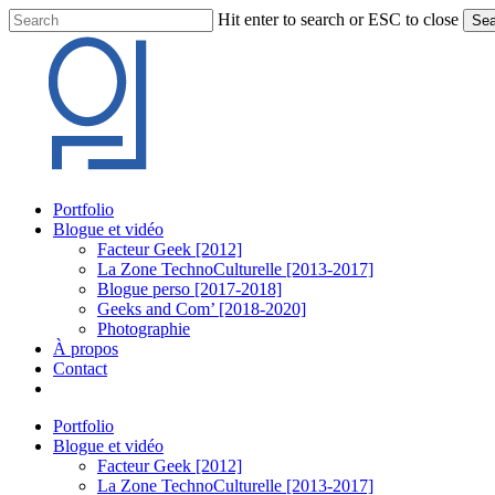
Skip
Hit enter to search or ESC to close
Sea
to
Close
main
Search
content
Menu
Portfolio
Blogue et vidéo
Facteur Geek [2012]
La Zone TechnoCulturelle [2013-2017]
Blogue perso [2017-2018]
Geeks and Com’ [2018-2020]
Photographie
À propos
Contact
twitter
linkedin
youtube
instagram
Portfolio
Blogue et vidéo
Facteur Geek [2012]
La Zone TechnoCulturelle [2013-2017]