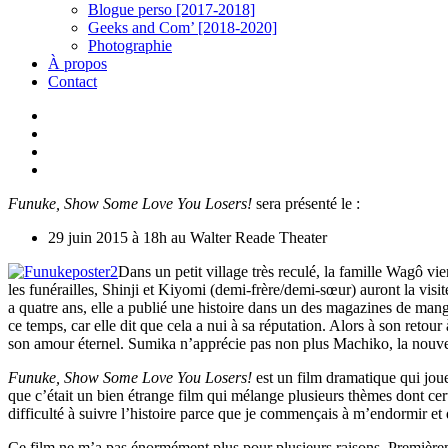
Blogue perso [2017-2018]
Geeks and Com’ [2018-2020]
Photographie
À propos
Contact
twitter
linkedin
youtube
instagram
Funuke, Show Some Love You Losers!
sera présenté le :
29 juin 2015 à 18h au Walter Reade Theater
Dans un petit village très reculé, la famille Wagô vie
les funérailles, Shinji et Kiyomi (demi-frère/demi-sœur) auront la vis
a quatre ans, elle a publié une histoire dans un des magazines de man
ce temps, car elle dit que cela a nui à sa réputation. Alors à son retour
son amour éternel. Sumika n’apprécie pas non plus Machiko, la nouvelle
Funuke, Show Some Love You Losers!
est un film dramatique qui joue
que c’était un bien étrange film qui mélange plusieurs thèmes dont certa
difficulté à suivre l’histoire parce que je commençais à m’endormir et 
Ce film ne m’a pas énormément plus pour plusieurs raisons. Premièreme