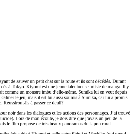
ayant de sauver un petit chat sur la route et ils sont décédés. Durant
ccès à Tokyo. Kiyomi est une jeune talentueuse artiste de manga. Il y
ntrait comme un monstre imbu d’elle-même. Sumika lui en veut depuis
e calmer le jeu, mais il est lui aussi soumis à Sumika, car lui a promis
 Réussiront-ils à passer ce deuil?
our noir dans les dialogues et les actions des personnages. J’ai trouvé
suicide). Lors de mon écoute, je dois dire que j’avais un peu de la
, mais le film propose de très beaux panoramas du Japon rural.
ika fait subir à Kiyomi et celle entre Shinji et Machiko (qui prend