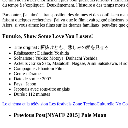
du temps à s’expliquer). Deuxièmement, l’histoire a des temps morts du
Par contre, j’ai aimé la transposition des drames et des conflits en m
faisant quelques recherches, j’ai vu que le film avait gagné plusieurs pr
Alors, si vous aimez les films sur les drames familiaux, peut-être que ç
Funuke, Show Some Love You Losers!
Titre original : 腑抜けども、悲しみの愛を見せろ
Réalisateur : Daihachi Yoshida
Scénariste : Yukiko Motoya, Daihachi Yoshida
Acteurs : Erika Sato, Masatoshi Nagase, Aimi Satsukawa, Hir
Compagnie : Phantom Film
Genre : Drame
Date de sortie : 2007
Pays : Japon
Japonais avec sous-titre anglais
Durée : 112 minutes
Le cinéma et la télévision
Les festivals
Zone TechnoCulturelle
No Co
Previous Post
[NYAFF 2015] Pale Moon