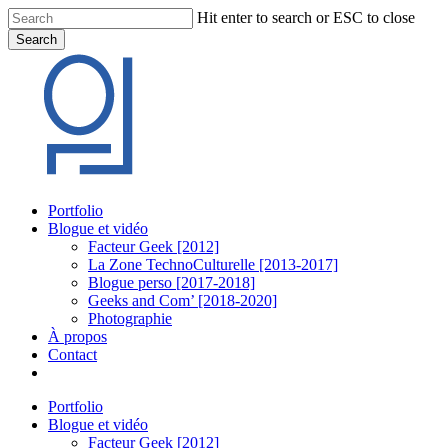
Skip
Hit enter to search or ESC to close
to
Search
main
Close
content
Search
Menu
Portfolio
Blogue et vidéo
Facteur Geek [2012]
La Zone TechnoCulturelle [2013-2017]
Blogue perso [2017-2018]
Geeks and Com’ [2018-2020]
Photographie
À propos
Contact
twitter
linkedin
youtube
instagram
Portfolio
Blogue et vidéo
Facteur Geek [2012]