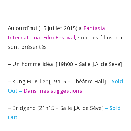
Menu
Skip
to
main
Aujourd’hui (15 juillet 2015) à
Fantasia
content
International Film Festival
, voici les films qui
sont présentés :
– Un homme idéal [19h00 – Salle J.A. de Sève]
– Kung Fu Killer [19h15 – Théâtre Hall]
– Sold
Out –
Dans mes suggestions
– Bridgend [21h15 – Salle J.A. de Sève]
– Sold
Out