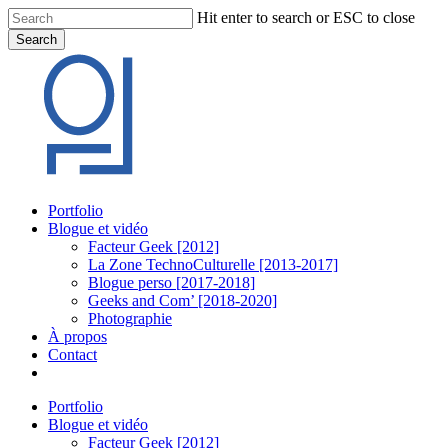
Skip
Hit enter to search or ESC to close
to
Search
main
Close
content
Search
Menu
Portfolio
Blogue et vidéo
Facteur Geek [2012]
La Zone TechnoCulturelle [2013-2017]
Blogue perso [2017-2018]
Geeks and Com’ [2018-2020]
Photographie
À propos
Contact
twitter
linkedin
youtube
instagram
Portfolio
Blogue et vidéo
Facteur Geek [2012]