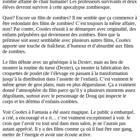
zombie affamé de chair humaine! Les professeurs survivants et deux
élèves devront survivre à cette apocalypse zombiesque.
Quoi? Encore un film de zombies? Il me semble que ça commence à
être redondant des films de zombies! C’est toujours la même affaire,
non? Par contre,
Cooties
réussit à se démarquer avec originalité, des
enfants prépubères qui deviennent des zombies. Bien que la
prémisse soit assez semblable avec plusieurs autres films,
Cooties
apporte une touche de fraîcheur, d’humour et d’absurdité aux films
de zombies.
Le film débute avec un générique à la
Dexter
, mais au lieu de
montrer la routine du tueur (Dexter), ça montre la fabrication des
croquettes de poulet (de l’élevage en passant à la transformation
jusqu’à la distribution dans l’assiette de l’enfant). C’est vraiment le
même genre de gros plans, mais en plus dégueulasse. Ça a vraiment
donné l’atmosphère du film parce qu’il y a plusieurs moments assez
dégoûtants, surtout avec le personnage de Doug qui inspecte le
corps et les détritus d’enfants-zombies.
Voir
Cooties
à Fantasia a été assez magique. Le public a embarqué,
a crié, a encouragé et a ri… c’est vraiment exceptionnel à voir. Je
crois que l’avoir vu tout seul dans mon salon, je ne l’aurais pas
autant apprécié. Il y a des films comme ça où il faut être une gang,
mettre de l’énergie et avoir une écoute active.