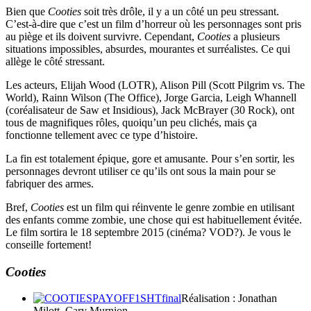
Bien que
Cooties
soit très drôle, il y a un côté un peu stressant.
C’est-à-dire que c’est un film d’horreur où les personnages sont pris
au piège et ils doivent survivre. Cependant,
Cooties
a plusieurs
situations impossibles, absurdes, mourantes et surréalistes. Ce qui
allège le côté stressant.
Les acteurs, Elijah Wood (LOTR), Alison Pill (Scott Pilgrim vs. The
World), Rainn Wilson (The Office), Jorge Garcia, Leigh Whannell
(coréalisateur de Saw et Insidious), Jack McBrayer (30 Rock), ont
tous de magnifiques rôles, quoiqu’un peu clichés, mais ça
fonctionne tellement avec ce type d’histoire.
La fin est totalement épique, gore et amusante. Pour s’en sortir, les
personnages devront utiliser ce qu’ils ont sous la main pour se
fabriquer des armes.
Bref,
Cooties
est un film qui réinvente le genre zombie en utilisant
des enfants comme zombie, une chose qui est habituellement évitée.
Le film sortira le 18 septembre 2015 (cinéma? VOD?). Je vous le
conseille fortement!
Cooties
Réalisation : Jonathan
Milott, Cary Murnion