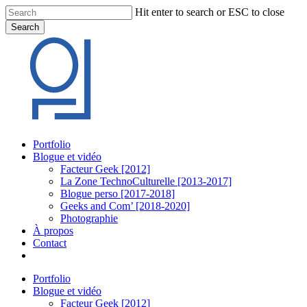
Skip
Hit enter to search or ESC to close
to
Search
main
Close
content
Search
Menu
Portfolio
Blogue et vidéo
Facteur Geek [2012]
La Zone TechnoCulturelle [2013-2017]
Blogue perso [2017-2018]
Geeks and Com’ [2018-2020]
Photographie
À propos
Contact
twitter
linkedin
youtube
instagram
Portfolio
Blogue et vidéo
Facteur Geek [2012]