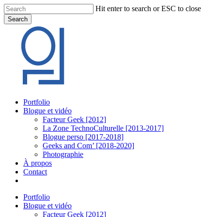
Skip
Hit enter to search or ESC to close
to
Search
main
Close
content
Search
Menu
Portfolio
Blogue et vidéo
Facteur Geek [2012]
La Zone TechnoCulturelle [2013-2017]
Blogue perso [2017-2018]
Geeks and Com’ [2018-2020]
Photographie
À propos
Contact
twitter
linkedin
youtube
instagram
Portfolio
Blogue et vidéo
Facteur Geek [2012]