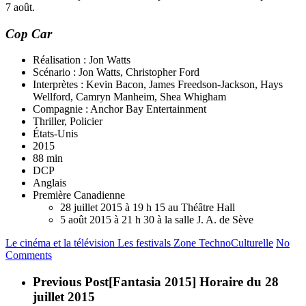
7 août.
Cop Car
Réalisation : Jon Watts
Scénario : Jon Watts, Christopher Ford
Interprètes : Kevin Bacon, James Freedson-Jackson, Hays
Wellford, Camryn Manheim, Shea Whigham
Compagnie : Anchor Bay Entertainment
Thriller, Policier
États-Unis
2015
88 min
DCP
Anglais
Première Canadienne
28 juillet 2015 à 19 h 15 au Théâtre Hall
5 août 2015 à 21 h 30 à la salle J. A. de Sève
Le cinéma et la télévision
Les festivals
Zone TechnoCulturelle
No
Comments
Previous Post
[Fantasia 2015] Horaire du 28
juillet 2015