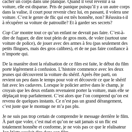
cacher un corps dans une planque. Quand il veut revenir à sa
voiture, elle est disparue. Pris de panique puisqu’il y a un autre corps
dans la valise, il court pour revenir chez lui, en passant, il volera une
voiture. C’est le genre de flic qui est très honnête, non? Réussira-t-il
à récupérer sa voiture de patrouille? Et à garder ses secrets?
Cop Car
montre tout ce qu’un enfant ne devrait pas faire. C’est-à-
dire de fuguer, de dire tout plein de gros mots, de voler (surtout une
voiture de police), de jouer avec des armes à feu (pas seulement des
petits flingues, mais des gros calibres), et de ne pas faire confiance à
n’importe qui.
De la manière dont la réalisation de ce film est faite, le début du film
porte légèrement à confusion. L’histoire commence avec les deux
jeunes qui découvrent la voiture du shérif. Après être parti, on
revient un peu dans le temps pour voir et découvrir ce que le shérif
fait avec les cadavres. Lorsque le policier arrive dans le champ, je
croyais que les deux enfants revenaient porter la voiture, mais elle se
déplaçait trop parfaitement. C’est alors que l’on comprend qu’on est
revenu de quelques instants. Ce n’est pas un grand dérangement,
c’est juste que le montage ne m’a pas plu.
Je ne suis pas trop certain de comprendre le message derrière le film.
À part que voler, c’est mal et qu’on ne sait jamais si un flic est
totalement honnête et conforme, je ne vois pas ce que le réalisateur