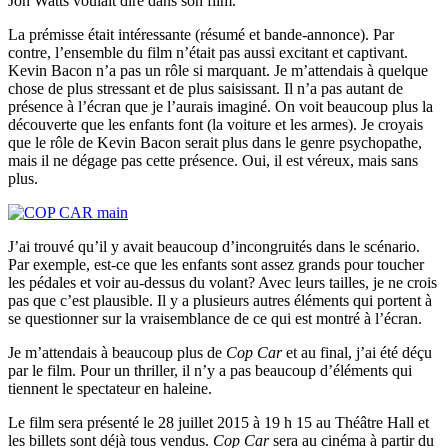
Jon Watts voulait dire dans son film.
La prémisse était intéressante (résumé et bande-annonce). Par
contre, l’ensemble du film n’était pas aussi excitant et captivant.
Kevin Bacon n’a pas un rôle si marquant. Je m’attendais à quelque
chose de plus stressant et de plus saisissant. Il n’a pas autant de
présence à l’écran que je l’aurais imaginé. On voit beaucoup plus la
découverte que les enfants font (la voiture et les armes). Je croyais
que le rôle de Kevin Bacon serait plus dans le genre psychopathe,
mais il ne dégage pas cette présence. Oui, il est véreux, mais sans
plus.
J’ai trouvé qu’il y avait beaucoup d’incongruités dans le scénario.
Par exemple, est-ce que les enfants sont assez grands pour toucher
les pédales et voir au-dessus du volant? Avec leurs tailles, je ne crois
pas que c’est plausible. Il y a plusieurs autres éléments qui portent à
se questionner sur la vraisemblance de ce qui est montré à l’écran.
Je m’attendais à beaucoup plus de
Cop Car
et au final, j’ai été déçu
par le film. Pour un thriller, il n’y a pas beaucoup d’éléments qui
tiennent le spectateur en haleine.
Le film sera présenté le 28 juillet 2015 à 19 h 15 au Théâtre Hall et
les billets sont déjà tous vendus.
Cop Car
sera au cinéma à partir du