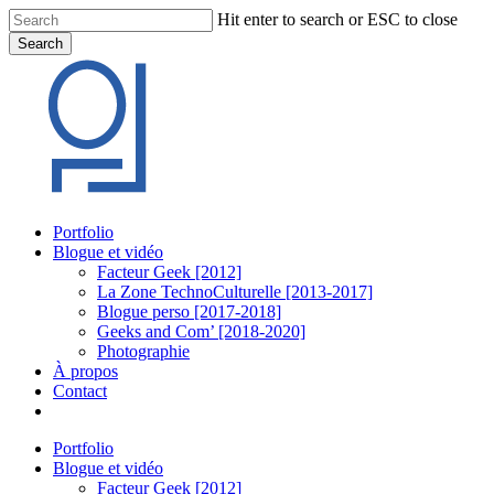
Skip
Hit enter to search or ESC to close
to
Search
main
Close
content
Search
Menu
Portfolio
Blogue et vidéo
Facteur Geek [2012]
La Zone TechnoCulturelle [2013-2017]
Blogue perso [2017-2018]
Geeks and Com’ [2018-2020]
Photographie
À propos
Contact
twitter
linkedin
youtube
instagram
Portfolio
Blogue et vidéo
Facteur Geek [2012]