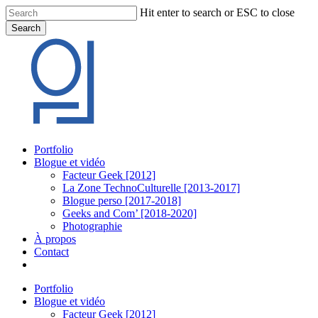
Skip
Hit enter to search or ESC to close
to
Search
main
Close
content
Search
Menu
Portfolio
Blogue et vidéo
Facteur Geek [2012]
La Zone TechnoCulturelle [2013-2017]
Blogue perso [2017-2018]
Geeks and Com’ [2018-2020]
Photographie
À propos
Contact
twitter
linkedin
youtube
instagram
Portfolio
Blogue et vidéo
Facteur Geek [2012]