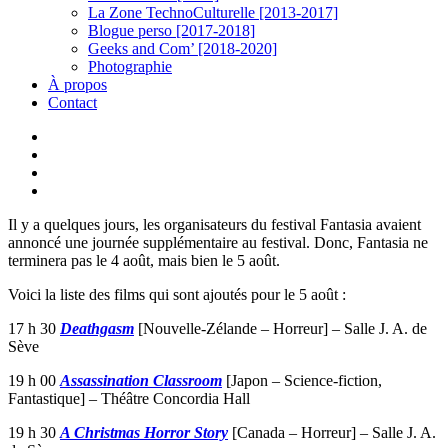
La Zone TechnoCulturelle [2013-2017]
Blogue perso [2017-2018]
Geeks and Com’ [2018-2020]
Photographie
À propos
Contact
twitter
linkedin
youtube
instagram
Il y a quelques jours, les organisateurs du festival Fantasia avaient
annoncé une journée supplémentaire au festival. Donc, Fantasia ne
terminera pas le 4 août, mais bien le 5 août.
Voici la liste des films qui sont ajoutés pour le 5 août :
17 h 30
Deathgasm
[Nouvelle-Zélande – Horreur] – Salle J. A. de
Sève
19 h 00
Assassination Classroom
[Japon – Science-fiction,
Fantastique] – Théâtre Concordia Hall
19 h 30
A Christmas Horror Story
[Canada – Horreur] – Salle J. A.