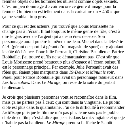
femmes-objets où les hommes les utilisent comme objets sexuels.
C’est un peu dommage d’avoir encore ce genre d’image pour la
femme. Ou bien on est tellement dans la caricature du « 450 » que
ça me semblait trop gros.
Pour ce qui est des acteurs, j’ai trouvé que Louis Morissette ne
change pas à l’écran. Il fait toujours le même genre de rôle, c’est-à-
dire le gars avec de l’argent qui a des scènes de sexe. Son
personnage aurait pu être le même que Jean-Michel dans la télésérie
C.A.
(gérant de sportif à gérant d’un magasin de sport) en y ajoutant
le côté déchéance. Pour Julie Perreault, Christine Beaulieu et Patrice
Robitaille, j’ai trouvé qu’ils ne se démarquaient pas. C’est sûr que
Louis Morissette prend beaucoup plus d’espace à l’écran puisqu’il
est le personnage principal. Par exemple, Julie Perreault avait des
rôles qui étaient plus marquants dans
19-Deux
et
Minuit le soir
.
Pareil pour Patrice Robitaille qui avait un personnage fabuleux dans
Les Invincibles
. Dans
Le Mirage
, on reste de la satire du parfait
banlieusard.
Je crois que plusieurs personnes vont se reconnaître dans le film,
mais ça ne parlera pas à ceux qui sont dans la vingtaine. Le public
cible est plus dans la quarantaine. J’ai de la difficulté à recommander
Le Mirage
puisque le film ne m’a pas plu. Je ne suis pas le public
cible de ce film, c’est-à-dire que je suis dans la mi-vingtaine et que je
n’habite pas la banlieue.
Le Mirage
prendra l’affiche le 5 août