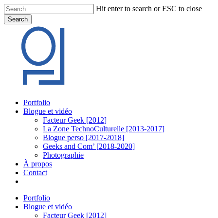
Skip
Hit enter to search or ESC to close
to
Search
main
Close
content
Search
Menu
Portfolio
Blogue et vidéo
Facteur Geek [2012]
La Zone TechnoCulturelle [2013-2017]
Blogue perso [2017-2018]
Geeks and Com’ [2018-2020]
Photographie
À propos
Contact
twitter
linkedin
youtube
instagram
Portfolio
Blogue et vidéo
Facteur Geek [2012]