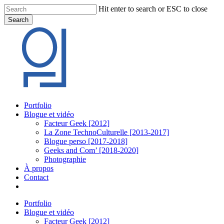
Skip
Hit enter to search or ESC to close
to
Search
main
Close
content
Search
Menu
Portfolio
Blogue et vidéo
Facteur Geek [2012]
La Zone TechnoCulturelle [2013-2017]
Blogue perso [2017-2018]
Geeks and Com’ [2018-2020]
Photographie
À propos
Contact
twitter
linkedin
youtube
instagram
Portfolio
Blogue et vidéo
Facteur Geek [2012]