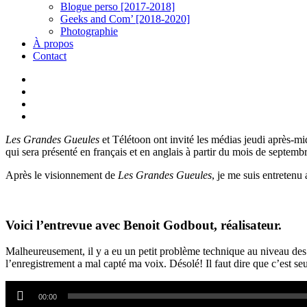
Blogue perso [2017-2018]
Geeks and Com’ [2018-2020]
Photographie
À propos
Contact
twitter
linkedin
youtube
instagram
Les Grandes Gueules
et Télétoon ont invité les médias jeudi après-m
qui sera présenté en français et en anglais à partir du mois de septembr
Après le visionnement de
Les Grandes Gueules
, je me suis entretenu
Voici l’entrevue avec Benoit Godbout, réalisateur.
Malheureusement, il y a eu un petit problème technique au niveau des 
l’enregistrement a mal capté ma voix. Désolé! Il faut dire que c’est s
Lecteur
audio
00:00