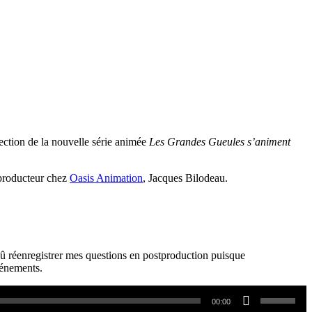
jection de la nouvelle série animée
Les Grandes Gueules s’animent
e producteur chez
Oasis Animation
, Jacques Bilodeau.
dû réenregistrer mes questions en postproduction puisque
vénements.
Utilisez
00:00
les