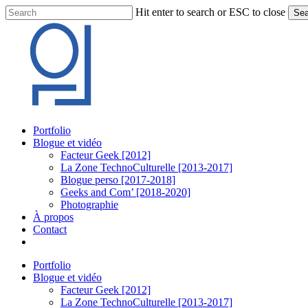
Skip
Hit enter to search or ESC to close
Sea
to
Close
main
Search
content
Menu
Portfolio
Blogue et vidéo
Facteur Geek [2012]
La Zone TechnoCulturelle [2013-2017]
Blogue perso [2017-2018]
Geeks and Com’ [2018-2020]
Photographie
À propos
Contact
twitter
linkedin
youtube
instagram
Portfolio
Blogue et vidéo
Facteur Geek [2012]
La Zone TechnoCulturelle [2013-2017]