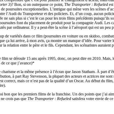
rter 3
)? Bon, si on outrepasse ce point,
The Transporter : Refueled
est
i de poursuites exceptionnelles. L’intrigue qui mène vers les scènes d’ac
ntre l’Audi du Transporteur et des policiers. Et, d’un coup, aucun polici
Je ne sais plus si c’est le cas pour les trois films précédents puisqu’il
poursuites font du placement de produit pour la compagnie Audi. Les ca
outés par ordinateur. Il y a peut-être la scène à l’aéroport qui est un peu 
up de variétés dans ce film (poursuites en voiture ou en skidoo, combats,
ça lui arrive, à mon avis, ça montre un manque d’idée. Pour varier le t
ur la relation entre le père et le fils. Cependant, les scénaristes auraient
 le film se déroule 15 ans après 1995, donc, on peut dire en 2010. Mais,
% de ce que j’avance)*
 charisme et la même présence à l’écran que Jason Statham. À part d’être
stribution, à part Ray Stevenson, la plupart des acteurs et actrices me s
est correct, mais ce n’est pas de la qualité d’un Oscar. Au début du fi
re).
ssi bon que les premiers films de la franchise. Un des points que j’ai aim
e ne crois pas que
The Transporter : Refueled
satisfera votre envie de ce