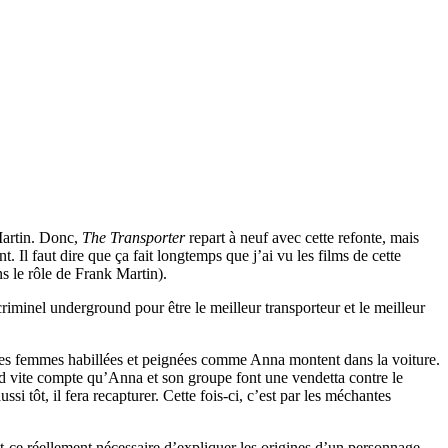
Martin. Donc,
The Transporter
repart à neuf avec cette refonte, mais
. Il faut dire que ça fait longtemps que j’ai vu les films de cette
ns le rôle de Frank Martin).
riminel underground pour être le meilleur transporteur et le meilleur
es femmes habillées et peignées comme Anna montent dans la voiture.
nd vite compte qu’Anna et son groupe font une vendetta contre le
si tôt, il fera recapturer. Cette fois-ci, c’est par les méchantes
t-ce réellement nécessaire d’expliquer les origines d’un personnage