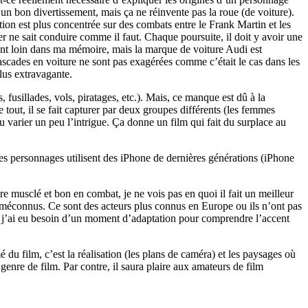
 un bon divertissement, mais ça ne réinvente pas la roue (de voiture).
tion est plus concentrée sur des combats entre le Frank Martin et les
er ne sait conduire comme il faut. Chaque poursuite, il doit y avoir une
s sont loin dans ma mémoire, mais la marque de voiture Audi est
scades en voiture ne sont pas exagérées comme c’était le cas dans les
plus extravagante.
 fusillades, vols, piratages, etc.). Mais, ce manque est dû à la
out, il se fait capturer par deux groupes différents (les femmes
 pu varier un peu l’intrigue. Ça donne un film qui fait du surplace au
 les personnages utilisent des iPhone de dernières générations (iPhone
 musclé et bon en combat, je ne vois pas en quoi il fait un meilleur
ont méconnus. Ce sont des acteurs plus connus en Europe ou ils n’ont pas
lm, j’ai eu besoin d’un moment d’adaptation pour comprendre l’accent
é du film, c’est la réalisation (les plans de caméra) et les paysages où
 genre de film. Par contre, il saura plaire aux amateurs de film