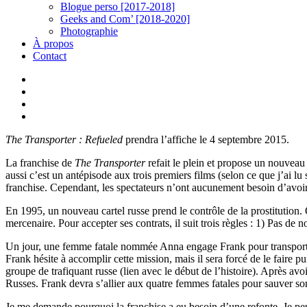
Blogue perso [2017-2018]
Geeks and Com’ [2018-2020]
Photographie
À propos
Contact
twitter
linkedin
youtube
instagram
The Transporter : Refueled
prendra l’affiche le 4 septembre 2015.
La franchise de
The Transporter
refait le plein et propose un nouvea
aussi c’est un antépisode aux trois premiers films (selon ce que j’ai lu
franchise. Cependant, les spectateurs n’ont aucunement besoin d’avoir v
En 1995, un nouveau cartel russe prend le contrôle de la prostitution. 
mercenaire. Pour accepter ses contrats, il suit trois règles : 1) Pas de
Un jour, une femme fatale nommée Anna engage Frank pour transporte
Frank hésite à accomplir cette mission, mais il sera forcé de le fair
groupe de trafiquant russe (lien avec le début de l’histoire). Après avoi
Russes. Frank devra s’allier aux quatre femmes fatales pour sauver so
Je me demande pourquoi la franchise a eu besoin d’une refonte. Je peu