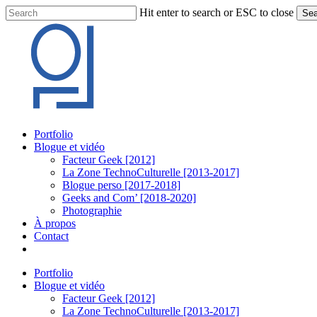
Skip
Hit enter to search or ESC to close
Sea
to
Close
main
Search
content
Menu
Portfolio
Blogue et vidéo
Facteur Geek [2012]
La Zone TechnoCulturelle [2013-2017]
Blogue perso [2017-2018]
Geeks and Com’ [2018-2020]
Photographie
À propos
Contact
twitter
linkedin
youtube
instagram
Portfolio
Blogue et vidéo
Facteur Geek [2012]
La Zone TechnoCulturelle [2013-2017]