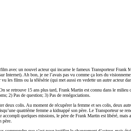
u film avec un nouvel acteur qui incarne le fameux Transporteur Frank 
 sur Internet). Ah bon, je ne l’avais pas vu comme ça lors du visionnement
u les films ou la télésérie (qui met aussi en vedette un autre acteur da
On se retrouve 15 ans plus tard, Frank Martin est connu dans le milieu c
 noms; 2) Pas de question; 3) Pas de renégociations.
r deux colis. Au moment de récupérer la femme et ses colis, deux autr
e puisqu’une quatrième femme a kidnappé son père. Le Transporteur se re
r accompli quelques missions, le père de Frank Martin est libéré, mais aus
n père.
x comprendre que c’est pour justifier le changement d’acteur, mais étai