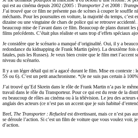
qui est au cinéma depuis 2002 (2005 :
Transporter 2
et 2008 :
Transpo
J’ai trouvé que ce film ne présente pas de scènes à couper le souffle n
méchants. Pour les poursuites en voiture, la majorité du temps, c’est e
dizaine ou une vingtaine de chars de police qui se retrouve accidenté. 
beaucoup mise de l’avant dans ce film. Beaucoup de plans durant les 
films précédents. C’était plus réaliste et sans trop d’effets spéciaux aj
Je considère que le scénario a manqué d’originalité. Oui, il y a beauco
redondance du kidnapping de Frank Martin (père). La deuxième fois que 
fatales, puis les Russes). Je veux bien croire que le film met l’accent s
niveau du scénario.
Il y a un léger détail qui m’a agacé durant le film. Mise en contexte :
5S ou 6). C’est un petit anachronisme. *(Je ne suis pas certain à 100
J’ai trouvé qu’Ed Skrein dans le rôle de Frank Martin n’a pas le même
travail dans le rôle du Transporteur. Pour ce qui est du reste de la di
eu beaucoup de rôles au cinéma ou à la télévision. Le jeu des acteurs 
anglais des acteurs (ce n’est pas un accent que je suis habitué d’entend
Bref,
The Transporter : Refueled
est divertissant, mais ce n’est pas au
se déroule l’action. Si c’est un film de voiture que vous voulez voir, j
d’action.