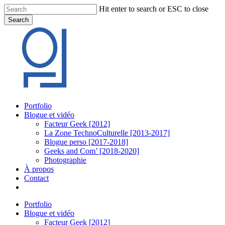
Skip
Hit enter to search or ESC to close
to
Search
main
Close
content
Search
Menu
Portfolio
Blogue et vidéo
Facteur Geek [2012]
La Zone TechnoCulturelle [2013-2017]
Blogue perso [2017-2018]
Geeks and Com’ [2018-2020]
Photographie
À propos
Contact
twitter
linkedin
youtube
instagram
Portfolio
Blogue et vidéo
Facteur Geek [2012]