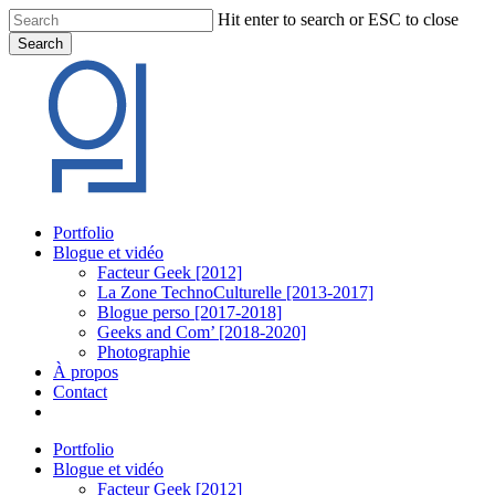
Skip
Hit enter to search or ESC to close
to
Search
main
Close
content
Search
Menu
Portfolio
Blogue et vidéo
Facteur Geek [2012]
La Zone TechnoCulturelle [2013-2017]
Blogue perso [2017-2018]
Geeks and Com’ [2018-2020]
Photographie
À propos
Contact
twitter
linkedin
youtube
instagram
Portfolio
Blogue et vidéo
Facteur Geek [2012]