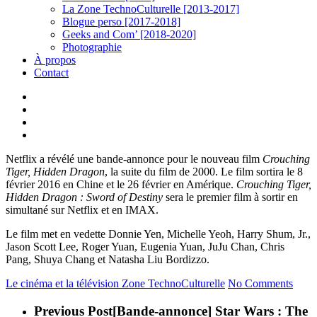
La Zone TechnoCulturelle [2013-2017]
Blogue perso [2017-2018]
Geeks and Com’ [2018-2020]
Photographie
À propos
Contact
twitter
linkedin
youtube
instagram
Netflix a révélé une bande-annonce pour le nouveau film
Crouching
Tiger, Hidden Dragon
, la suite du film de 2000. Le film sortira le 8
février 2016 en Chine et le 26 février en Amérique.
Crouching Tiger,
Hidden Dragon : Sword of Destiny
sera le premier film à sortir en
simultané sur Netflix et en IMAX.
Le film met en vedette Donnie Yen, Michelle Yeoh, Harry Shum, Jr.,
Jason Scott Lee, Roger Yuan, Eugenia Yuan, JuJu Chan, Chris
Pang, Shuya Chang et Natasha Liu Bordizzo.
Le cinéma et la télévision
Zone TechnoCulturelle
No Comments
Previous Post
[Bande-annonce] Star Wars : The