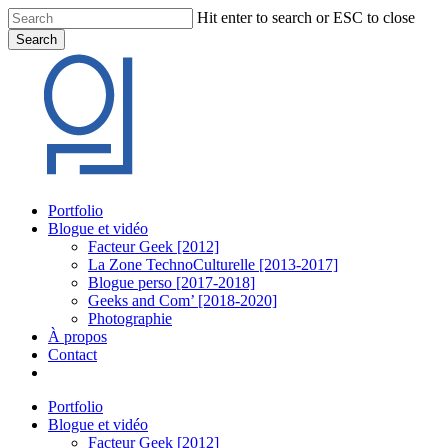
Skip
Hit enter to search or ESC to close
to
Search
main
Close
content
Search
Menu
Portfolio
Blogue et vidéo
Facteur Geek [2012]
La Zone TechnoCulturelle [2013-2017]
Blogue perso [2017-2018]
Geeks and Com’ [2018-2020]
Photographie
À propos
Contact
twitter
linkedin
youtube
instagram
Portfolio
Blogue et vidéo
Facteur Geek [2012]