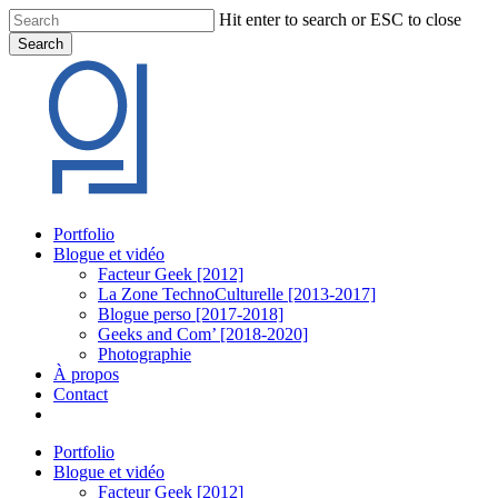
Skip
Hit enter to search or ESC to close
to
Search
main
Close
content
Search
Menu
Portfolio
Blogue et vidéo
Facteur Geek [2012]
La Zone TechnoCulturelle [2013-2017]
Blogue perso [2017-2018]
Geeks and Com’ [2018-2020]
Photographie
À propos
Contact
twitter
linkedin
youtube
instagram
Portfolio
Blogue et vidéo
Facteur Geek [2012]