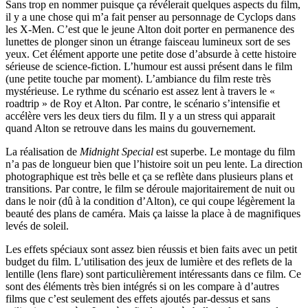
Sans trop en nommer puisque ça révélerait quelques aspects du film,
il y a une chose qui m’a fait penser au personnage de Cyclops dans
les X-Men. C’est que le jeune Alton doit porter en permanence des
lunettes de plonger sinon un étrange faisceau lumineux sort de ses
yeux. Cet élément apporte une petite dose d’absurde à cette histoire
sérieuse de science-fiction. L’humour est aussi présent dans le film
(une petite touche par moment). L’ambiance du film reste très
mystérieuse. Le rythme du scénario est assez lent à travers le «
roadtrip » de Roy et Alton. Par contre, le scénario s’intensifie et
accélère vers les deux tiers du film. Il y a un stress qui apparait
quand Alton se retrouve dans les mains du gouvernement.
La réalisation de
Midnight Special
est superbe. Le montage du film
n’a pas de longueur bien que l’histoire soit un peu lente. La direction
photographique est très belle et ça se reflète dans plusieurs plans et
transitions. Par contre, le film se déroule majoritairement de nuit ou
dans le noir (dû à la condition d’Alton), ce qui coupe légèrement la
beauté des plans de caméra. Mais ça laisse la place à de magnifiques
levés de soleil.
Les effets spéciaux sont assez bien réussis et bien faits avec un petit
budget du film. L’utilisation des jeux de lumière et des reflets de la
lentille (lens flare) sont particulièrement intéressants dans ce film. Ce
sont des éléments très bien intégrés si on les compare à d’autres
films que c’est seulement des effets ajoutés par-dessus et sans