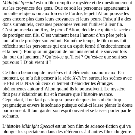
Midnight Special
est un film rempli de mystère et de questionnement
sur les croyances des gens. Que ce soit les personnes appartenant à
un culte religieux ou aux forces de l’ordre, le petit Alton pousse les
gens encore plus dans leurs croyances et leurs peurs. Puisqu’il a des
dons surnaturels, certaines personnes veulent l’utiliser à leur fin.
C’est pour cela que Roy, le père d’Alton, décide de quitter la secte et
de protéger son fils. C’est vraiment beau l’amour d’un père prêt à
tout afin de protéger son enfant. En même temps, le film nous fait
réfléchir sur les personnes qui ont un esprit fermé (l’endoctrinement
et la peur). Pourquoi un garçon de huit ans serait-il le sauveur lors
du jour du jugement ? Qu’est-ce qu’il est ? Qu’est-ce que sont ses
pouvoirs ? D’où vient-il ?
Ce film a beaucoup de mystères et d’éléments paranormaux. Par
moment, ça m’a fait penser à la série
X-Files
, surtout les scènes avec
le FBI et la NSA où ceux-ci tentent d’élucider les étranges
phénomènes autour d’Alton quand ils le poursuivent. Le mystère
finit par s’éclaircir au fur et à mesure que l’histoire avance.
Cependant, il ne faut pas trop se poser de questions ni être trop
pragmatique envers le scénario puisque celui-ci laisse planer le doute
par moment. Il faut garder son esprit ouvert et se laisser porter par le
scénario.
L’histoire
Midnight Special
est un bon film de science-fiction qui va
plonger les spectateurs dans des références à d’autres films du genre.