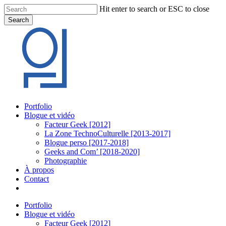
Skip
Hit enter to search or ESC to close
to
Search
main
Close
content
Search
Menu
Portfolio
Blogue et vidéo
Facteur Geek [2012]
La Zone TechnoCulturelle [2013-2017]
Blogue perso [2017-2018]
Geeks and Com’ [2018-2020]
Photographie
À propos
Contact
twitter
linkedin
youtube
instagram
Portfolio
Blogue et vidéo
Facteur Geek [2012]