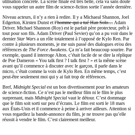
utilisation concrète. La scène finale est très belle, cela va sans doute
vous rappeler un autre film de science-fiction sortie l’année dernière.
Niveau acteurs, il n’y a rien à redire. Il y a Michaeal Shannon, Joel
Edgerton, Kirsten Dunst et
l’homme qui a tué Han Solo…
Adam
Driver. Michael Shannon (Roy) est le parfait père protecteur, prêt à
tout pour son fils. Adam Driver (Paul Sevier) qu’on a pu voir dans le
dernier
Star Wars
a un rôle totalement à l’opposé de Kylo Ren. Par
contre à plusieurs moments, je me suis passé des dialogues et/ou des
références de
The Force Awakens
. Ça m’a fait beaucoup sourire. Par
exemple, quand il interroge Alton, c’était facile de se dire la réplique
de Poe Dameron « You talk first ? I talk first ? » et la même scène
avant qu’il commence à discuter avec le garçon, il parle dans le
micro, c’était comme la voix de Kylo Ren. En même temps, c’est
peut-être seulement moi qui y ai fait trop de références.
Bref,
Midnight Special
est un bon divertissement pour les amateurs
de science-fiction. Ce n’est pas le meilleur film ni le film le plus
surprenant, mais
Midnight Special
vaut le détour. C’est dommage
que le film soit sorti sur peu d’écrans. Le film est sorti le 18 mars
aux États-Unis et il commence à peine à arriver ailleurs. Attention si
vous regardiez la bande-annonce du film, je ne trouve pas qu’elle
réussit à vendre le film. C’est clairement meilleur.