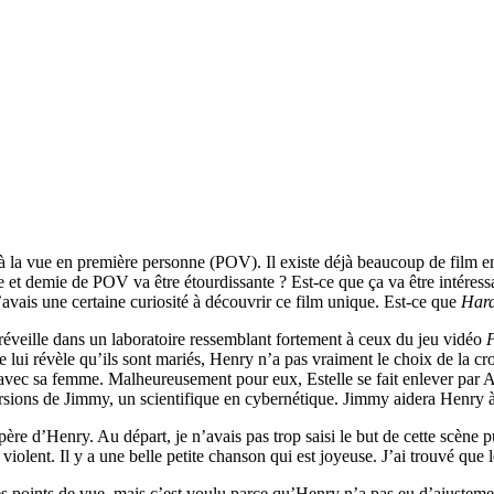
 à la vue en première personne (POV). Il existe déjà beaucoup de film
 et demie de POV va être étourdissante ? Est-ce que ça va être intéress
’avais une certaine curiosité à découvrir ce film unique. Est-ce que
Hard
réveille dans un laboratoire ressemblant fortement à ceux du jeu vidéo
P
i révèle qu’ils sont mariés, Henry n’a pas vraiment le choix de la croir
 avec sa femme. Malheureusement pour eux, Estelle se fait enlever par Aka
ions de Jimmy, un scientifique en cybernétique. Jimmy aidera Henry à r
père d’Henry. Au départ, je n’avais pas trop saisi le but de cette scène 
s violent. Il y a une belle petite chanson qui est joyeuse. J’ai trouvé qu
s points de vue, mais c’est voulu parce qu’Henry n’a pas eu d’ajustement f