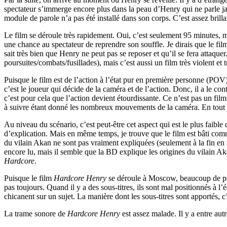
spectateur s’immerge encore plus dans la peau d’Henry qui ne parle jam
module de parole n’a pas été installé dans son corps. C’est assez brilla
Le film se déroule très rapidement. Oui, c’est seulement 95 minutes, 
une chance au spectateur de reprendre son souffle. Je dirais que le fi
sait très bien que Henry ne peut pas se reposer et qu’il se fera attaquer
poursuites/combats/fusillades), mais c’est aussi un film très violent et 
Puisque le film est de l’action à l’état pur en première personne (POV
c’est le joueur qui décide de la caméra et de l’action. Donc, il a le co
c’est pour cela que l’action devient étourdissante. Ce n’est pas un fi
à suivre étant donné les nombreux mouvements de la caméra. En tout
Au niveau du scénario, c’est peut-être cet aspect qui est le plus faibl
d’explication. Mais en même temps, je trouve que le film est bâti comm
du vilain Akan ne sont pas vraiment expliquées (seulement à la fin en 
encore lu, mais il semble que la BD explique les origines du vilain Akan
Hardcore
.
Puisque le film
Hardcore Henry
se déroule à Moscow, beaucoup de pers
pas toujours. Quand il y a des sous-titres, ils sont mal positionnés à l
chicanent sur un sujet. La manière dont les sous-titres sont apportés, c
La trame sonore de
Hardcore Henry
est assez malade. Il y a entre au