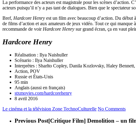
La performance des acteurs est magistrale pour les scènes d’action. C’e
acteurs puisqu’il n’y a pas tant de dialogues. Bien que le spectateur s
Bref,
Hardcore Henry
est un film avec beaucoup d’action. Du début à 
de films d’action et aux amateurs de jeux vidéo. Tout ce qui manque à l
recommande de voir
Hardcore Henry
sur grand écran, ça en vaut ple
Hardcore Henry
Réalisation : Ilya Naishuller
Scénario : Ilya Naishuller
Interprètes : Sharlto Copley, Danila Kozlovsky, Haley Bennett
Action, POV
Russie et États-Unis
95 min
Anglais (aussi en français)
stxmovies.com/hardcorehenry
8 avril 2016
Le cinéma et la télévision
Zone TechnoCulturelle
No Comments
Previous Post
[Critique Film] Demolition – un fi