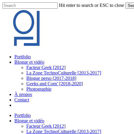
Skip
Hit enter to search or ESC to close
Sea
to
Close
main
Search
content
Menu
Portfolio
Blogue et vidéo
Facteur Geek [2012]
La Zone TechnoCulturelle [2013-2017]
Blogue perso [2017-2018]
Geeks and Com’ [2018-2020]
Photographie
À propos
Contact
twitter
linkedin
youtube
instagram
Portfolio
Blogue et vidéo
Facteur Geek [2012]
La Zone TechnoCulturelle [2013-2017]