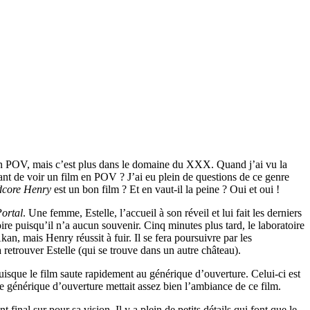
 en POV, mais c’est plus dans le domaine du XXX. Quand j’ai vu la
ant de voir un film en POV ? J’ai eu plein de questions de ce genre
core Henry
est un bon film ? Et en vaut-il la peine ? Oui et oui !
ortal
. Une femme, Estelle, l’accueil à son réveil et lui fait les derniers
e puisqu’il n’a aucun souvenir. Cinq minutes plus tard, le laboratoire
n, mais Henry réussit à fuir. Il se fera poursuivre par les
etrouver Estelle (qui se trouve dans un autre château).
puisque le film saute rapidement au générique d’ouverture. Celui-ci est
e le générique d’ouverture mettait assez bien l’ambiance de ce film.
inal sur pour sa vision. Il y a plein de petits détails qui font que le