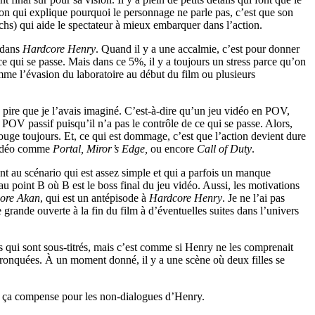
son qui explique pourquoi le personnage ne parle pas, c’est que son
itchs) qui aide le spectateur à mieux embarquer dans l’action.
t dans
Hardcore Henry
. Quand il y a une accalmie, c’est pour donner
ce qui se passe. Mais dans ce 5%, il y a toujours un stress parce qu’on
me l’évasion du laboratoire au début du film ou plusieurs
 pire que je l’avais imaginé. C’est-à-dire qu’un jeu vidéo en POV,
 POV passif puisqu’il n’a pas le contrôle de ce qui se passe. Alors,
bouge toujours. Et, ce qui est dommage, c’est que l’action devient dure
 vidéo comme
Portal, Miror’s Edge,
ou encore
Call of Duty
.
ant au scénario qui est assez simple et qui a parfois un manque
u point B où B est le boss final du jeu vidéo. Aussi, les motivations
ore Akan
, qui est un antépisode à
Hardcore Henry
. Je ne l’ai pas
 grande ouverte à la fin du film à d’éventuelles suites dans l’univers
 qui sont sous-titrés, mais c’est comme si Henry ne les comprenait
nt tronquées. À un moment donné, il y a une scène où deux filles se
 et ça compense pour les non-dialogues d’Henry.