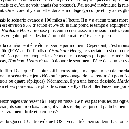
ais et qu’on ne voit jamais (ou presque). J’ai trouvé ingénieuse la rai
nt. Ou encore, il y a un effet dans le montage (ça coupe et il y a des gl
mais le scénario avance à 100 miles à l’heure. Il n’y a aucun temps mor
lm est environ 95% d’action et 5% où le film prend le temps d’expliquer 
.
Hardcore Henry
propose plusieurs scènes assez impressionnantes (com
très vulgaire qui est destiné à un public mature (16 ans et plus).
), la caméra peut être étourdissante par moment. Cependant, c’est moins
ntrôle (POV actif). Tandis qu’
Hardcore Henry
, le spectateur est en mode
lm où l’on peut contempler les décors et les paysages puisque la caméra 
 cas,
Hardcore Henry
réussit à donner le sentiment d’être dans un jeu
e du film. Bien que l’histoire soit intéressante, il manque un peu de mord
e un scénario de jeu vidéo où le personnage doit se rendre du point A a
trois ou quatre répliques). Néanmoins, il y a une bande dessinée,
Hardc
 et ses pouvoirs. De plus, le scénariste Ilya Naishuller laisse une porte
onnages s’adressent à Henry en russe. Ce n’est pas tous les dialogues
’écran, ils sont trop bas. Donc, il y a des répliques qui sont partielleme
’est vraiment drôle et bien pensé.
tres du Queen ! J’ai trouvé que l’OST venait très bien soutenir l’action