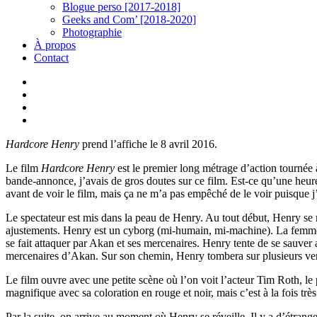
Blogue perso [2017-2018]
Geeks and Com’ [2018-2020]
Photographie
À propos
Contact
twitter
linkedin
youtube
instagram
Hardcore Henry
prend l’affiche le 8 avril 2016.
Le film
Hardcore Henry
est le premier long métrage d’action tournée
bande-annonce, j’avais de gros doutes sur ce film. Est-ce qu’une heure
avant de voir le film, mais ça ne m’a pas empêché de le voir puisque j
Le spectateur est mis dans la peau de Henry. Au tout début, Henry se 
ajustements. Henry est un cyborg (mi-humain, mi-machine). La femme lu
se fait attaquer par Akan et ses mercenaires. Henry tente de se sauver
mercenaires d’Akan. Sur son chemin, Henry tombera sur plusieurs vers
Le film ouvre avec une petite scène où l’on voit l’acteur Tim Roth, le 
magnifique avec sa coloration en rouge et noir, mais c’est à la fois trè
Par la suite, on arrive au moment où Henry se réveille. Il y a d’étrange