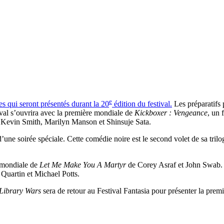
e
res qui seront présentés durant la 20
édition du festival.
Les préparatifs 
ival s’ouvrira avec la première mondiale de
Kickboxer : Vengeance
, un 
si Kevin Smith, Marilyn Manson et Shinsuje Sata.
d’une soirée spéciale. Cette comédie noire est le second volet de sa tr
e mondiale de
Let Me Make You A Martyr
de Corey Asraf et John Swab. M
Quartin et Michael Potts.
Library Wars
sera de retour au Festival Fantasia pour présenter la pre