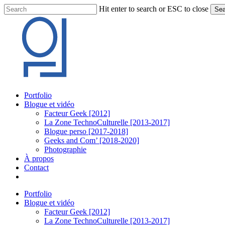
Skip
Hit enter to search or ESC to close
Sea
to
Close
main
Search
content
Menu
Portfolio
Blogue et vidéo
Facteur Geek [2012]
La Zone TechnoCulturelle [2013-2017]
Blogue perso [2017-2018]
Geeks and Com’ [2018-2020]
Photographie
À propos
Contact
twitter
linkedin
youtube
instagram
Portfolio
Blogue et vidéo
Facteur Geek [2012]
La Zone TechnoCulturelle [2013-2017]