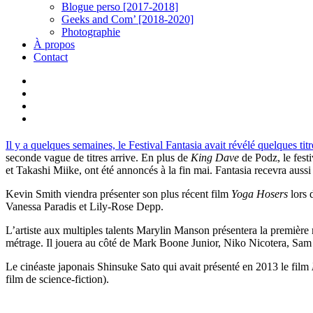
Blogue perso [2017-2018]
Geeks and Com’ [2018-2020]
Photographie
À propos
Contact
twitter
linkedin
youtube
instagram
Il y a quelques semaines, le Festival Fantasia avait révélé quelques tit
seconde vague de titres arrive. En plus de
King Dave
de Podz, le fest
et Takashi Miike, ont été annoncés à la fin mai. Fantasia recevra aus
Kevin Smith viendra présenter son plus récent film
Yoga Hosers
lors 
Vanessa Paradis et Lily-Rose Depp.
L’artiste aux multiples talents Marylin Manson présentera la premièr
métrage. Il jouera au côté de Mark Boone Junior, Niko Nicotera, Sam 
Le cinéaste japonais Shinsuke Sato qui avait présenté en 2013 le film
film de science-fiction).