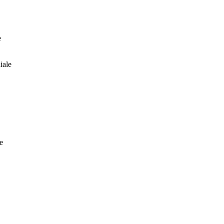
e
iale
e