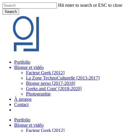
Skip
Hit enter to search or ESC to close
to
Search
main
Close
content
Search
Menu
Portfolio
Blogue et vidéo
Facteur Geek [2012]
La Zone TechnoCulturelle [2013-2017]
Blogue perso [2017-2018]
Geeks and Com’ [2018-2020]
Photographie
À propos
Contact
twitter
linkedin
youtube
instagram
Portfolio
Blogue et vidéo
Facteur Geek [2012]