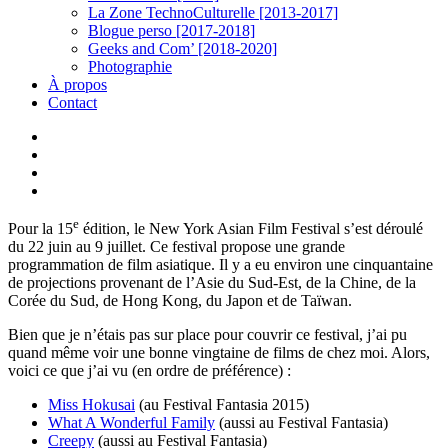
La Zone TechnoCulturelle [2013-2017]
Blogue perso [2017-2018]
Geeks and Com’ [2018-2020]
Photographie
À propos
Contact
twitter
linkedin
youtube
instagram
e
Pour la 15
édition, le New York Asian Film Festival s’est déroulé
du 22 juin au 9 juillet. Ce festival propose une grande
programmation de film asiatique. Il y a eu environ une cinquantaine
de projections provenant de l’Asie du Sud-Est, de la Chine, de la
Corée du Sud, de Hong Kong, du Japon et de Taïwan.
Bien que je n’étais pas sur place pour couvrir ce festival, j’ai pu
quand même voir une bonne vingtaine de films de chez moi. Alors,
voici ce que j’ai vu (en ordre de préférence) :
Miss Hokusai
(au Festival Fantasia 2015)
What A Wonderful Family
(aussi au Festival Fantasia)
Creepy
(aussi au Festival Fantasia)