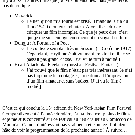
Il y a aussi 3 autres films que j’ai vus ou entamés, mais je ne ferais
pas de critique.
Maverick
Le lien qu’on m’a fourni est brisé. Il manque la fin du
film (15-20 dernières minutes). Alors, il est dur de
critiquer un film incomplet. Ce que je peux dire, c’est
que je me suis ennuyé énormément en voyant ce film.
Dongju : A Portrait of a Poet
Le contexte semblait très intéressant (la Corée ne 1917).
Cependant, le rythme était vraiment trop lent et il ne se
passait pas grand-chose. [J’ai vu le film à moitié.]
Heart Attack aka Freelance (aussi au Festival Fantasia)
J’ai trouvé que le film n’était pas très intéressant. Je n’ai
pas trop aimé le montage. Ça me donnait l’impression
d’un film amateur et sans budget. [J’ai vu le film à
moitié.]
e
C’est ce qui conclut la 15
édition du New York Asian Film Festival.
Comparativement à l’année dernière, j’ai vu beaucoup plus de films
et je me suis concentré sur ce festival au lieu d’aller au Comiccon de
Montréal. Ça ne m’intéressant pas vraiment cette année. J’ai bien
hâte de voir la programmation de la prochaine année ! À suivre…