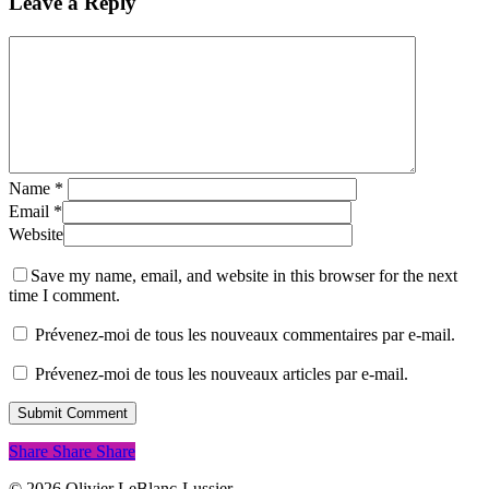
Leave a Reply
Name
*
Email
*
Website
Save my name, email, and website in this browser for the next
time I comment.
Prévenez-moi de tous les nouveaux commentaires par e-mail.
Prévenez-moi de tous les nouveaux articles par e-mail.
Share
Share
Share
Share
© 2026 Olivier LeBlanc-Lussier.