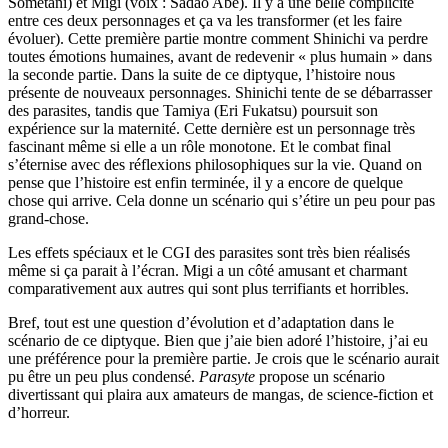
Sometani) et Migi (voix : Sadao Abe). Il y a une belle complicité
entre ces deux personnages et ça va les transformer (et les faire
évoluer). Cette première partie montre comment Shinichi va perdre
toutes émotions humaines, avant de redevenir « plus humain » dans
la seconde partie. Dans la suite de ce diptyque, l’histoire nous
présente de nouveaux personnages. Shinichi tente de se débarrasser
des parasites, tandis que Tamiya (Eri Fukatsu) poursuit son
expérience sur la maternité. Cette dernière est un personnage très
fascinant même si elle a un rôle monotone. Et le combat final
s’éternise avec des réflexions philosophiques sur la vie. Quand on
pense que l’histoire est enfin terminée, il y a encore de quelque
chose qui arrive. Cela donne un scénario qui s’étire un peu pour pas
grand-chose.
Les effets spéciaux et le CGI des parasites sont très bien réalisés
même si ça parait à l’écran. Migi a un côté amusant et charmant
comparativement aux autres qui sont plus terrifiants et horribles.
Bref, tout est une question d’évolution et d’adaptation dans le
scénario de ce diptyque. Bien que j’aie bien adoré l’histoire, j’ai eu
une préférence pour la première partie. Je crois que le scénario aurait
pu être un peu plus condensé.
Parasyte
propose un scénario
divertissant qui plaira aux amateurs de mangas, de science-fiction et
d’horreur.