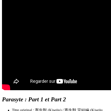
Parasyte : Part 1 et Part 2
Titre original : 寄生獣 (Kiseiju) / 寄生獣 完結編 (Kiseiju