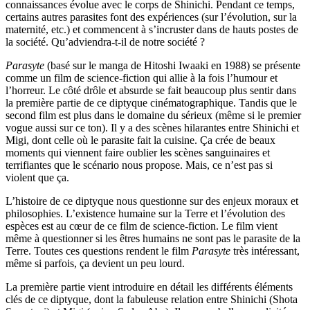
connaissances évolue avec le corps de Shinichi. Pendant ce temps,
certains autres parasites font des expériences (sur l’évolution, sur la
maternité, etc.) et commencent à s’incruster dans de hauts postes de
la société. Qu’adviendra-t-il de notre société ?
Parasyte
(basé sur le manga de Hitoshi Iwaaki en 1988) se présente
comme un film de science-fiction qui allie à la fois l’humour et
l’horreur. Le côté drôle et absurde se fait beaucoup plus sentir dans
la première partie de ce diptyque cinématographique. Tandis que le
second film est plus dans le domaine du sérieux (même si le premier
vogue aussi sur ce ton). Il y a des scènes hilarantes entre Shinichi et
Migi, dont celle où le parasite fait la cuisine. Ça crée de beaux
moments qui viennent faire oublier les scènes sanguinaires et
terrifiantes que le scénario nous propose. Mais, ce n’est pas si
violent que ça.
L’histoire de ce diptyque nous questionne sur des enjeux moraux et
philosophies. L’existence humaine sur la Terre et l’évolution des
espèces est au cœur de ce film de science-fiction. Le film vient
même à questionner si les êtres humains ne sont pas le parasite de la
Terre. Toutes ces questions rendent le film
Parasyte
très intéressant,
même si parfois, ça devient un peu lourd.
La première partie vient introduire en détail les différents éléments
clés de ce diptyque, dont la fabuleuse relation entre Shinichi (Shota