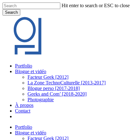
Skip
Hit enter to search or ESC to close
to
Search
main
Close
content
Search
Menu
Portfolio
Blogue et vidéo
Facteur Geek [2012]
La Zone TechnoCulturelle [2013-2017]
Blogue perso [2017-2018]
Geeks and Com’ [2018-2020]
Photographie
À propos
Contact
twitter
linkedin
youtube
instagram
Portfolio
Blogue et vidéo
Facteur Geek [2012]