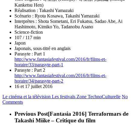
Kanketsu Hen)
Réalisation : Takashi Yamazaki
Scénario : Ryota Kosawa, Takashi Yamazaki
Interprètes : Shota Sometani, Eri Fukatsu, Sadao Abe, Ai
Hashimoto, Kimiko Yo, Tadanobu Asano
Science-fiction
107 / 117 min
Japon
Japonais, sous-titré en anglais
Parasyte : Part 1
http://www.fantasiafestival.com/2016/fr/films-et-
horaire/33/parasyte-part-1
Parasyte : Part 2
http://www.fantasiafestival.com/2016/fr/films-et-
horaire/34/parasyte-part-2
16 et 17 juillet 2016
Le cinéma et la télévision
Les festivals
Zone TechnoCulturelle
No
Comments
Previous Post
[Fantasia 2016] Terraformars de
Takashi Miike – Critique du film