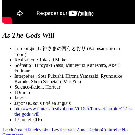
As The Gods Will
Titre original : 神さまの言うとおり (Kamisama no Iu
Toori)
Réalisation : Takashi Miike
Scénario : Hiroyuki Yatsu, Muneyuki Kaneshiro, Akeji
Fujimura
Interprètes : Sota Fukushi, Hirona Yamazaki, Ryunosuke
Kamiki, Shota Sometani, Mio Yuki
Science-fiction, Horreur
116 min
Japon
Japonais, sous-titré en anglais
http://www.fantasiafestival.com/2016/fr/films-et-horaire/11/as-
the-gods-will
17 juillet 2016
Le cinéma et la télévision
Les festivals
Zone TechnoCulturelle
No