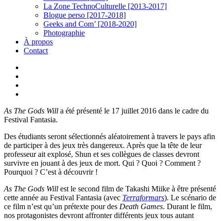
La Zone TechnoCulturelle [2013-2017]
Blogue perso [2017-2018]
Geeks and Com’ [2018-2020]
Photographie
À propos
Contact
twitter
linkedin
youtube
instagram
As The Gods Will
a été présenté le 17 juillet 2016 dans le cadre du
Festival Fantasia.
Des étudiants seront sélectionnés aléatoirement à travers le pays afin
de participer à des jeux très dangereux. Après que la tête de leur
professeur ait explosé, Shun et ses collègues de classes devront
survivre en jouant à des jeux de mort. Qui ? Quoi ? Comment ?
Pourquoi ? C’est à découvrir !
As The Gods Will
est le second film de Takashi Miike à être présenté
cette année au Festival Fantasia (avec
Terraformars
). Le scénario de
ce film n’est qu’un prétexte pour des
Death Games
. Durant le film,
nos protagonistes devront affronter différents jeux tous autant