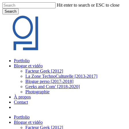
Skip
Hit enter to search or ESC to close
to
Search
main
Close
content
Search
Menu
Portfolio
Blogue et vidéo
Facteur Geek [2012]
La Zone TechnoCulturelle [2013-2017]
Blogue perso [2017-2018]
Geeks and Com’ [2018-2020]
Photographie
À propos
Contact
twitter
linkedin
youtube
instagram
Portfolio
Blogue et vidéo
Facteur Geek [2012]