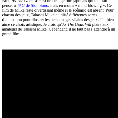
Bref,
As The Gods Will
est un étrange film japonais qui m’a fait
penser à
TAG
de Sion Sono
, mais en moins « mind-blowing ». Ce
film de Miike reste divertissant même si le scénario est absent. Pour
chacun des jeux, Takashi Miike a utilisé différentes sortes
d’animation pour illustrer les personnages vilains des jeux. J’ai bien
aimé ce choix artistique. Je crois qu’
As The Gods Will
plaira aux
amateurs de Takashi Miike. Cependant, il ne faut pas s’attendre à un
grand film.