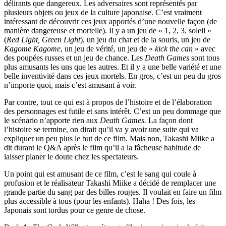
délirants que dangereux. Les adversaires sont représentés par
plusieurs objets ou jeux de la culture japonaise. C’est vraiment
intéressant de découvrir ces jeux apportés d’une nouvelle façon (de
manière dangereuse et mortelle). Il y a un jeu de « 1, 2, 3, soleil »
(
Red Light, Green Light
), un jeu du chat et de la souris, un jeu de
Kagome Kagome
, un jeu de vérité, un jeu de «
kick the can
» avec
des poupées russes et un jeu de chance. Les
Death Games
sont tous
plus amusants les uns que les autres. Et il y a une belle variété et une
belle inventivité dans ces jeux mortels. En gros, c’est un peu du gros
n’importe quoi, mais c’est amusant à voir.
Par contre, tout ce qui est à propos de l’histoire et de l’élaboration
des personnages est futile et sans intérêt. C’est un peu dommage que
le scénario n’apporte rien aux
Death Games.
La façon dont
l’histoire se termine, on dirait qu’il va y avoir une suite qui va
expliquer un peu plus le but de ce film. Mais non, Takashi Miike a
dit durant le Q&A après le film qu’il a la fâcheuse habitude de
laisser planer le doute chez les spectateurs.
Un point qui est amusant de ce film, c’est le sang qui coule à
profusion et le réalisateur Takashi Miike a décidé de remplacer une
grande partie du sang par des billes rouges. Il voulait en faire un film
plus accessible à tous (pour les enfants). Haha ! Des fois, les
Japonais sont tordus pour ce genre de chose.